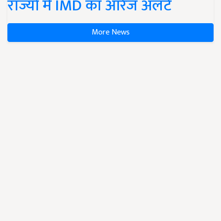
राज्यों में IMD का ऑरेंज अलर्ट
More News