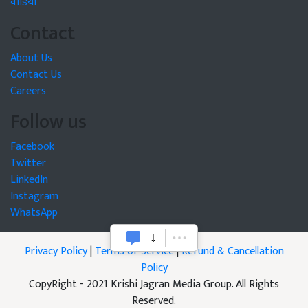
वीडियो
Contact
About Us
Contact Us
Careers
Follow us
Facebook
Twitter
LinkedIn
Instagram
WhatsApp
Privacy Policy
|
Terms of Service
|
Refund & Cancellation
Policy
CopyRight - 2021 Krishi Jagran Media Group. All Rights
Reserved.