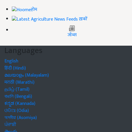
होम
ख़बरें
जॉब्स
Languages
English
हिंदी (Hindi)
മലയാളം (Malayalam)
मराठी (Marathi)
தமிழ் (Tamil)
বাঙালি (Bengali)
ಕನ್ನಡ (Kannada)
ଓଡିଆ (Odia)
অসমীয়া (Asomiya)
ਪੰਜਾਬੀ
తెలుగు