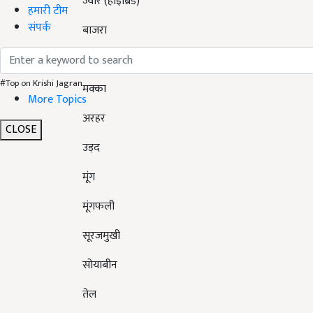
हमारी टीम
बाजरा
संपर्क
रागी
मक्का
#Top on Krishi Jagran
More Topics
अरहर
CLOSE
उड़द
मूंग
मूंगफली
सूरजमुखी
सोयाबीन
तेल
नाइजरसीड