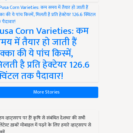
usa Corn Varieties: कम
मय में तैयार हो जाती हैं
क्का की ये पांच किस्में,
िलती है प्रति हेक्टेयर 126.6
्विंटल तक पैदावार!
More Stories
हम व्हाट्सएप पर हैं! कृषि से संबंधित देशभर की सभी
लेटेस्ट ख़बरें मोबाइल में पढ़ने के लिए हमारे व्हाट्सएप से
जुड़ें.