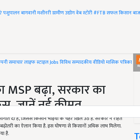
एं
पशुपालन
बागवानी
मशीनरी
ग्रामीण उद्योग
वेब स्टोरी
#FTB
सफल किसान
बाज
ंपनी समाचार
लाइफ स्टाइल
Jobs
विविध
सम्पादकीय
वीडियो
मासिक पत्रिका
#T
ा MSP बढ़ा, सरकार का
 जानें नई कीमत..
गात दी है, जिससे किसान भाइयों के चेहरे खिल उठे हैं. सरकार ने राहत
में बढ़ोतरी का ऐलान किया है. इस घोषणा से किसानों अधिक लाभ मिलेगा.
T
ा है.