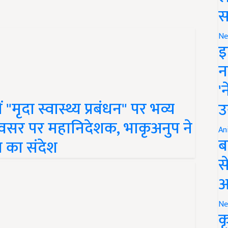
स
Ne
इ
न
'
मृदा स्वास्थ्य प्रबंधन" पर भव्य
उ
वसर पर महानिदेशक, भाकृअनुप ने
 का संदेश
An
ब
स
आ
Ne
क