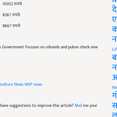
द
8267 रुपये
ए
8667 रुपये
क
न
s Government Focuses on oilseeds and pulses check new
Li
ब
न
आ
iculture News
MSP news
Ne
ग
nd have suggestions to improve this article?
Mail
me your
स
ल