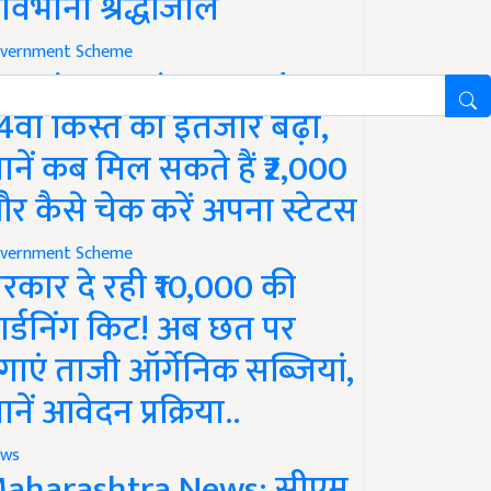
ावभीनी श्रद्धांजलि
vernment Scheme
M Kisan Yojana Update:
4वीं किस्त का इंतजार बढ़ा,
ानें कब मिल सकते हैं ₹2,000
र कैसे चेक करें अपना स्टेटस
vernment Scheme
रकार दे रही ₹10,000 की
ार्डनिंग किट! अब छत पर
गाएं ताजी ऑर्गेनिक सब्जियां,
ानें आवेदन प्रक्रिया..
ws
aharashtra News: सीएम