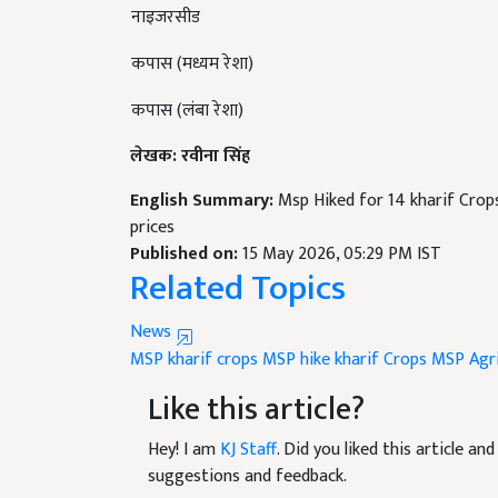
कपास (मध्यम रेशा)
कपास (लंबा रेशा)
लेखक: रवीना सिंह
English Summary:
Msp Hiked for 14 kharif Crop
prices
Published on:
15 May 2026, 05:29 PM IST
Related Topics
News
MSP
kharif crops MSP hike
kharif Crops
MSP
Agr
Like this article?
Hey! I am
KJ Staff
. Did you liked this article a
suggestions and feedback.