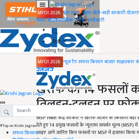
MFOI 2026
होम
ख़बरें
मौसम
खेती-बाड़ी
सरकारी योजना
गैलरी
वीडियो
मासिक पत्रिका
डायरेक्टरी
हिंदी
MFOI 2026
न्यूज़ रैप
सफल किसान
बाजार
साक्षात्कार
क
Home
ख़बरें
खरीफ की 14 फसलों क
तिलहन-दलहन पर फोकस,
MSP Hike: केंद्र सरकार ने खरीफ सीजन के किसानों बड़ी सौ
देते हुए 14 प्रमुख फसलों के न्यूनतम समर्थन मूल्य (MSP) 
#Top on Krishi Jagran
आइए आगे जानिए किन फसलों पर MSP में इजाफा किया गय
सफल किसान