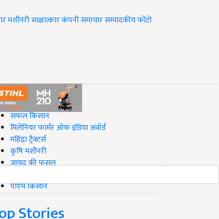
ार
मशीनरी
साक्षात्कार
कंपनी समाचार
सम्पादकीय
फोटो
op on Krishi Jagran
सफल किसान
मिलेनियर फार्मर ऑफ इंडिया अवॉर्ड
महिंद्रा ट्रैक्टर्स
कृषि मशीनरी
जायद की फसल
बिज़नेस आइडियाज
पीएम किसान
op Stories