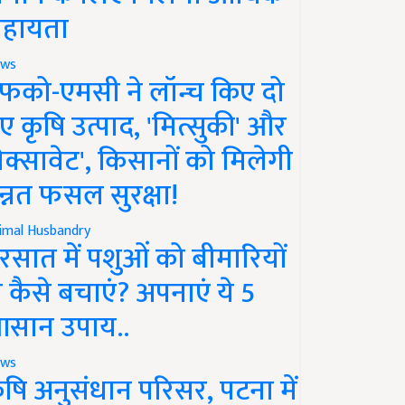
हायता
ws
फको-एमसी ने लॉन्च किए दो
ए कृषि उत्पाद, 'मित्सुकी' और
नेक्सावेट', किसानों को मिलेगी
न्नत फसल सुरक्षा!
imal Husbandry
रसात में पशुओं को बीमारियों
े कैसे बचाएं? अपनाएं ये 5
सान उपाय..
ws
ृषि अनुसंधान परिसर, पटना में