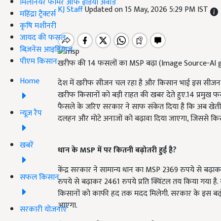
मिलेनियर फार्मर ऑफ इंडिया अवॉर्ड
KJ Staff
Updated on 15 May, 2026 5:29 PM IST
महिंद्रा ट्रैक्टर्स
कृषि मशीनरी
जायद की फसल
बिज़नेस आइडियाज
पीएम किसान
खरीफ की 14 फसलों का MSP बढ़ा (Image Source-AI 
Home
देश में खरीफ सीजन चल रहा है और किसान भाई इस सीजन की फ
खरीफ किसानों को बड़ी राहत की खबर देते हुए.14 प्रमुख फस
फैसले के जरिए सरकार ने साफ संकेत दिया है कि अब खेती 
न्यूज़ रैप
दलहन और मोटे अनाजों को बढ़ावा दिया जाएगा, जिससे किस
खबरें
धान के MSP में पर कितनी बढ़ोतरी हुई है?
केंद्र सरकार ने सामान्य धान का MSP 2369 रुपये से बढ़ाकर
सफल किसान
रुपये से बढ़ाकर 2461 रुपये प्रति क्विंटल तय किया गया है.
किसानों को काफी हद तक मदद मिलेगी. सरकार के इस बढ़ोत
आएगा.
सरकारी योजनाएं