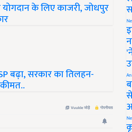
ष्ट योगदान के लिए काजरी, जोधपुर
स
्कार
Ne
इ
न
'
उ
P बढ़ा, सरकार का तिलहन-
 कीमत..
An
ब
स
आ
Ne
क