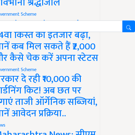
ावभीनी श्रद्धांजलि
vernment Scheme
M Kisan Yojana Update:
4वीं किस्त का इंतजार बढ़ा,
ानें कब मिल सकते हैं ₹2,000
र कैसे चेक करें अपना स्टेटस
vernment Scheme
रकार दे रही ₹10,000 की
ार्डनिंग किट! अब छत पर
गाएं ताजी ऑर्गेनिक सब्जियां,
ानें आवेदन प्रक्रिया..
ws
aharashtra News: सीएम