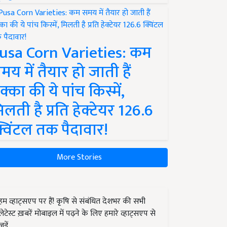
usa Corn Varieties: कम
मय में तैयार हो जाती हैं
क्का की ये पांच किस्में,
िलती है प्रति हेक्टेयर 126.6
्विंटल तक पैदावार!
More Stories
हम व्हाट्सएप पर हैं! कृषि से संबंधित देशभर की सभी
लेटेस्ट ख़बरें मोबाइल में पढ़ने के लिए हमारे व्हाट्सएप से
जुड़ें.