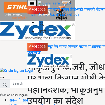
MFOI 2026
होम
ख़बरें
मौसम
खेती-बाड़ी
सरकारी योजना
गैलरी
वीडियो
मासिक पत्रिका
डायरेक्टरी
हिंदी
MFOI 2026
न्यूज़ रैप
सफल किसान
बाजार
साक्षात्कार
क
Home
ख़बरें
भाकृअनुप-काजरी, जोधपुर म
पर भव्य किसान गोष्ठ
महानिदेशक, भाकृअनुप न
#Top on Krishi Jagran
उपयोग का संदेश
सफल किसान