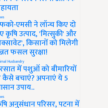
हायता
ws
फको-एमसी ने लॉन्च किए दो
ए कृषि उत्पाद, 'मित्सुकी' और
नेक्सावेट', किसानों को मिलेगी
न्नत फसल सुरक्षा!
imal Husbandry
रसात में पशुओं को बीमारियों
े कैसे बचाएं? अपनाएं ये 5
सान उपाय..
ws
ृषि अनुसंधान परिसर, पटना में