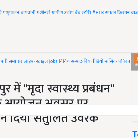
एं
पशुपालन
बागवानी
मशीनरी
ग्रामीण उद्योग
वेब स्टोरी
#FTB
सफल किसान
बाज
ंपनी समाचार
लाइफ स्टाइल
Jobs
विविध
सम्पादकीय
वीडियो
मासिक पत्रिका
#T
ें "मृदा स्वास्थ्य प्रबंधन"
ी के आयोजन अवसर पर
े दिया संतुलित उर्वरक
T