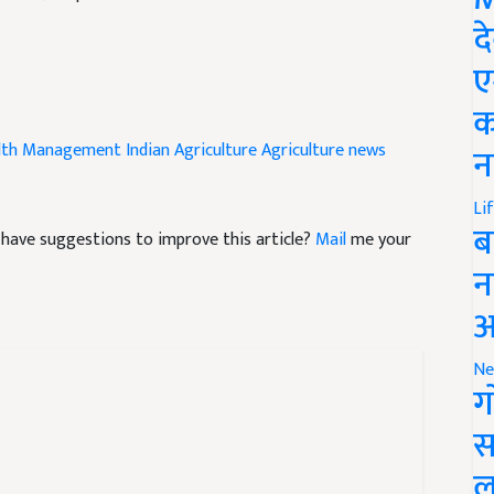
द
ए
क
alth Management
Indian Agriculture
Agriculture news
न
Li
nd have suggestions to improve this article?
Mail
me your
ब
न
आ
Ne
ग
स
ल