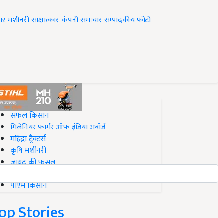
ार
मशीनरी
साक्षात्कार
कंपनी समाचार
सम्पादकीय
फोटो
op on Krishi Jagran
सफल किसान
मिलेनियर फार्मर ऑफ इंडिया अवॉर्ड
महिंद्रा ट्रैक्टर्स
कृषि मशीनरी
जायद की फसल
बिज़नेस आइडियाज
पीएम किसान
op Stories