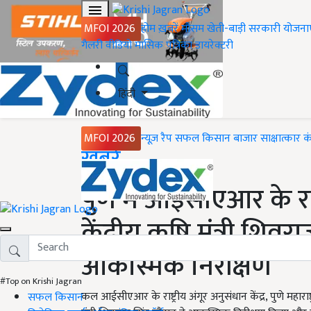
MFOI 2026
होम
ख़बरें
मौसम
खेती-बाड़ी
सरकारी योजना
गैलरी
वीडियो
मासिक पत्रिका
डायरेक्टरी
हिंदी
MFOI 2026
न्यूज़ रैप
सफल किसान
बाजार
साक्षात्कार
क
Home
ख़बरें
पुणे में आईसीएआर के राष्
केंद्रीय कृषि मंत्री शिव
आकस्मिक निरीक्षण
#Top on Krishi Jagran
कल आईसीएआर के राष्ट्रीय अंगूर अनुसंधान केंद्र, पुणे महारा
सफल किसान