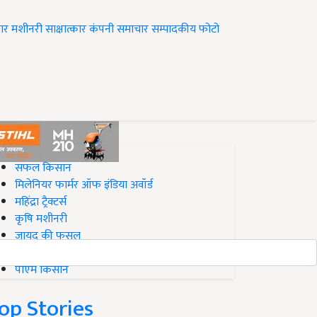
ार
मशीनरी
साक्षात्कार
कंपनी समाचार
सम्पादकीय
फोटो
op on Krishi Jagran
सफल किसान
मिलेनियर फार्मर ऑफ इंडिया अवॉर्ड
महिंद्रा ट्रैक्टर्स
कृषि मशीनरी
जायद की फसल
बिज़नेस आइडियाज
पीएम किसान
op Stories