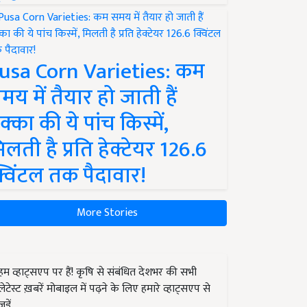
usa Corn Varieties: कम
मय में तैयार हो जाती हैं
क्का की ये पांच किस्में,
िलती है प्रति हेक्टेयर 126.6
्विंटल तक पैदावार!
More Stories
हम व्हाट्सएप पर हैं! कृषि से संबंधित देशभर की सभी
लेटेस्ट ख़बरें मोबाइल में पढ़ने के लिए हमारे व्हाट्सएप से
जुड़ें.