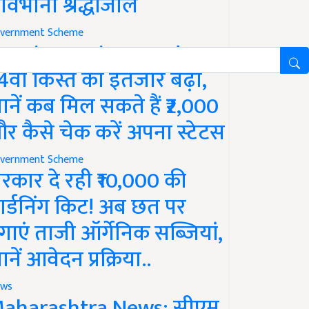
ावभीनी श्रद्धांजलि
vernment Scheme
M Kisan Yojana Update:
4वीं किस्त का इंतजार बढ़ा,
ानें कब मिल सकते हैं ₹2,000
र कैसे चेक करें अपना स्टेटस
vernment Scheme
रकार दे रही ₹10,000 की
ार्डनिंग किट! अब छत पर
गाएं ताजी ऑर्गेनिक सब्जियां,
ानें आवेदन प्रक्रिया..
ws
aharashtra News: सीएम