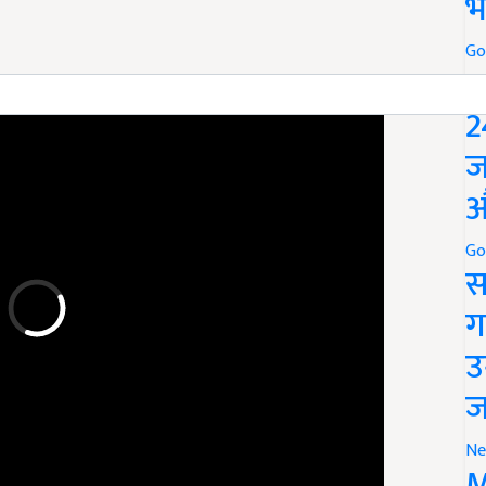
भ
Go
P
ERTISEMENT
2
ज
औ
Go
स
ग
उ
ज
Ne
M