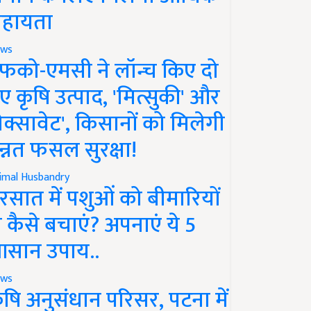
हायता
ws
फको-एमसी ने लॉन्च किए दो
ए कृषि उत्पाद, 'मित्सुकी' और
नेक्सावेट', किसानों को मिलेगी
न्नत फसल सुरक्षा!
imal Husbandry
रसात में पशुओं को बीमारियों
े कैसे बचाएं? अपनाएं ये 5
सान उपाय..
ws
ृषि अनुसंधान परिसर, पटना में