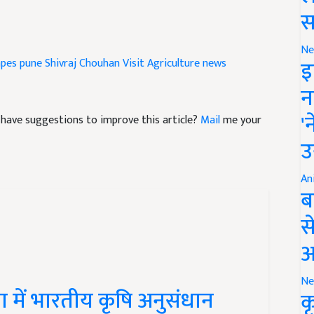
स
pes pune
Shivraj Chouhan Visit
Agriculture news
Ne
इ
न
nd have suggestions to improve this article?
Mail
me your
'
उ
An
ब
स
आ
्षता में भारतीय कृषि अनुसंधान
Ne
क
ंस कमेटी पर हुई उच्च-स्तरीय