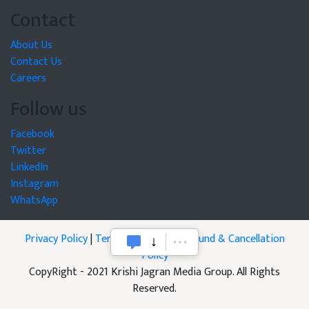
Contact
About Us
Contact Us
Careers
Follow us
Facebook
Twitter
LinkedIn
Instagram
WhatsApp
Privacy Policy
|
Terms of Service
|
Refund & Cancellation
Policy
CopyRight - 2021 Krishi Jagran Media Group. All Rights
Reserved.