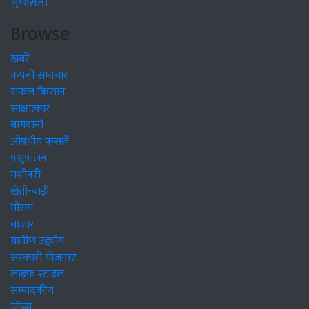
ગુજરાતી
Browse
खबरें
कंपनी समाचार
सफल किसान
साक्षात्कार
बागवानी
औषधीय फसलें
पशुपालन
मशीनरी
खेती-बाड़ी
मौसम
बाजार
ग्रामीण उद्द्योग
सरकारी योजनाएं
लाइफ स्टाइल
सम्पादकीय
जॉब्स