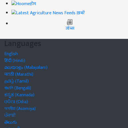
होम
ख़बरें
जॉब्स
Languages
English
हिंदी (Hindi)
മലയാളം (Malayalam)
मराठी (Marathi)
தமிழ் (Tamil)
বাঙালি (Bengali)
ಕನ್ನಡ (Kannada)
ଓଡିଆ (Odia)
অসমীয়া (Asomiya)
ਪੰਜਾਬੀ
తెలుగు