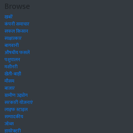
Browse
खबरें
कंपनी समाचार
सफल किसान
साक्षात्कार
बागवानी
औषधीय फसलें
पशुपालन
मशीनरी
खेती-बाड़ी
मौसम
बाजार
ग्रामीण उद्द्योग
सरकारी योजनाएं
लाइफ स्टाइल
सम्पादकीय
जॉब्स
डायरेक्टरी