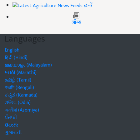
ख़बरें
जॉब्स
Languages
English
हिंदी (Hindi)
മലയാളം (Malayalam)
मराठी (Marathi)
தமிழ் (Tamil)
বাঙালি (Bengali)
ಕನ್ನಡ (Kannada)
ଓଡିଆ (Odia)
অসমীয়া (Asomiya)
ਪੰਜਾਬੀ
తెలుగు
ગુજરાતી