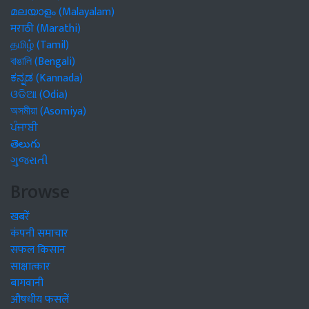
മലയാളം (Malayalam)
मराठी (Marathi)
தமிழ் (Tamil)
বাঙালি (Bengali)
ಕನ್ನಡ (Kannada)
ଓଡିଆ (Odia)
অসমীয়া (Asomiya)
ਪੰਜਾਬੀ
తెలుగు
ગુજરાતી
Browse
खबरें
कंपनी समाचार
सफल किसान
साक्षात्कार
बागवानी
औषधीय फसलें