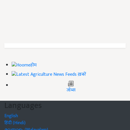
होम
ख़बरें
जॉब्स
Languages
English
हिंदी (Hindi)
മലയാളം (Malayalam)