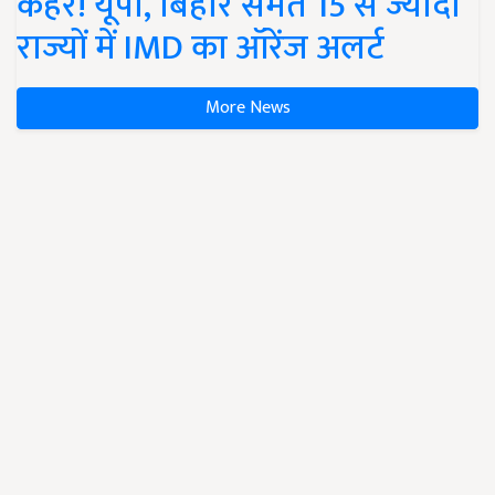
कहर! यूपी, बिहार समेत 15 से ज्यादा
राज्यों में IMD का ऑरेंज अलर्ट
More News