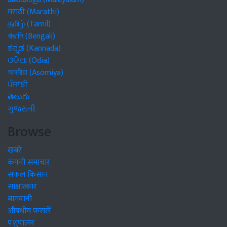
मराठी (Marathi)
தமிழ் (Tamil)
বাঙালি (Bengali)
ಕನ್ನಡ (Kannada)
ଓଡିଆ (Odia)
অসমীয়া (Asomiya)
ਪੰਜਾਬੀ
తెలుగు
ગુજરાતી
Browse
खबरें
कंपनी समाचार
सफल किसान
साक्षात्कार
बागवानी
औषधीय फसलें
पशुपालन