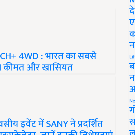
द
ए
क
न
CH+ 4WD : भारत का सबसे
Li
ब
इसकी कीमत और खासियत
न
आ
Ne
ग
स
ीय इवेंट में SANY ने प्रदर्शित
ल