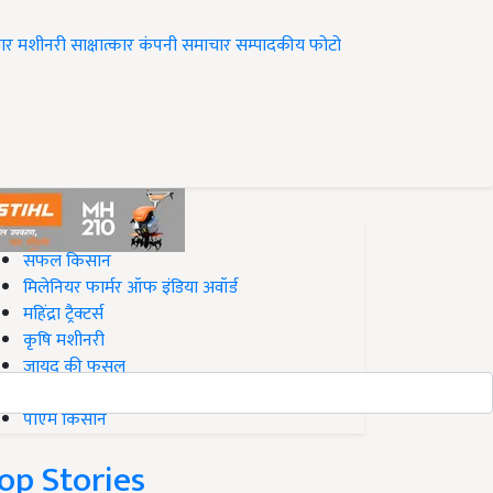
ार
मशीनरी
साक्षात्कार
कंपनी समाचार
सम्पादकीय
फोटो
op on Krishi Jagran
सफल किसान
मिलेनियर फार्मर ऑफ इंडिया अवॉर्ड
महिंद्रा ट्रैक्टर्स
कृषि मशीनरी
जायद की फसल
बिज़नेस आइडियाज
पीएम किसान
op Stories