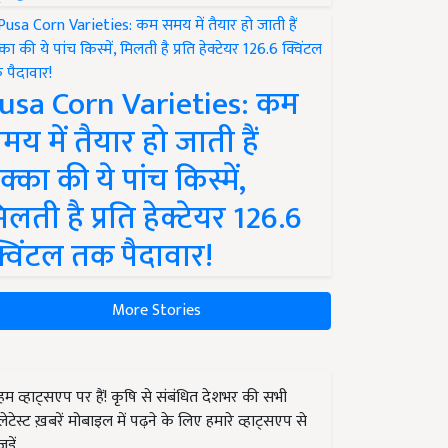
usa Corn Varieties: कम
मय में तैयार हो जाती हैं
क्का की ये पांच किस्में,
िलती है प्रति हेक्टेयर 126.6
्विंटल तक पैदावार!
More Stories
हम व्हाट्सएप पर हैं! कृषि से संबंधित देशभर की सभी
लेटेस्ट ख़बरें मोबाइल में पढ़ने के लिए हमारे व्हाट्सएप से
जुड़ें.