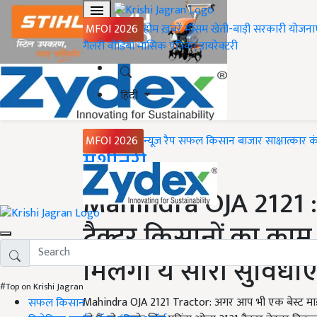
MFOI 2026
होम
ख़बरें
मौसम
खेती-बाड़ी
सरकारी योजना
गैलरी
वीडियो
मासिक पत्रिका
डायरेक्टरी
हिंदी
MFOI 2026
न्यूज़ रैप
सफल किसान
बाजार
साक्षात्कार
क
Home
मशीनरी
Mahindra OJA 2121 :
ट्रैक्टर किसानों का क
मिलेगी ये सारी सुविधाए
#Top on Krishi Jagran
Mahindra OJA 2121 Tractor: अगर आप भी एक बेस्ट माइल
सफल किसान