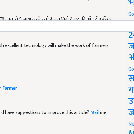
भ
Go
4.78 लाख से 5 लाख रुपये रखी है. इस मिनी ट्रैक्टर की ऑन रोड कीमत
P
े अलग हो सकती है. महिंद्रा अपने इस ट्रैक्टर को अधिक विश्वासनीय बनाने
2
ज
th excellent technology will make the work of farmers
औ
Go
स
ग
r
Farmer
उ
ज
e and have suggestions to improve this article?
Mail
me
Ne
M