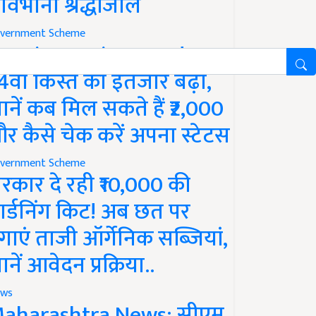
ावभीनी श्रद्धांजलि
vernment Scheme
M Kisan Yojana Update:
4वीं किस्त का इंतजार बढ़ा,
ानें कब मिल सकते हैं ₹2,000
र कैसे चेक करें अपना स्टेटस
vernment Scheme
रकार दे रही ₹10,000 की
ार्डनिंग किट! अब छत पर
गाएं ताजी ऑर्गेनिक सब्जियां,
ानें आवेदन प्रक्रिया..
ws
aharashtra News: सीएम