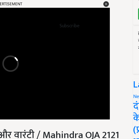
ERTISEMENT
Subscribe
L
Ne
द
क
(
 और वारंटी / Mahindra OJA 2121