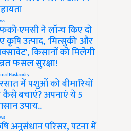
हायता
ws
फको-एमसी ने लॉन्च किए दो
ए कृषि उत्पाद, 'मित्सुकी' और
नेक्सावेट', किसानों को मिलेगी
न्नत फसल सुरक्षा!
imal Husbandry
रसात में पशुओं को बीमारियों
े कैसे बचाएं? अपनाएं ये 5
सान उपाय..
ws
ृषि अनुसंधान परिसर, पटना में