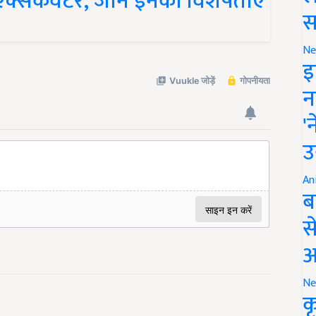
क्सकेवेटर, जानें इनकी विशेषताएं
स
Ne
इ
न
'
उ
An
ब
स
आ
Ne
क