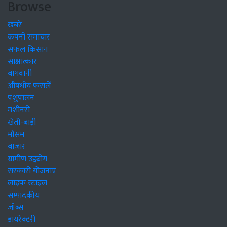
Browse
खबरें
कंपनी समाचार
सफल किसान
साक्षात्कार
बागवानी
औषधीय फसलें
पशुपालन
मशीनरी
खेती-बाड़ी
मौसम
बाजार
ग्रामीण उद्द्योग
सरकारी योजनाएं
लाइफ स्टाइल
सम्पादकीय
जॉब्स
डायरेक्टरी