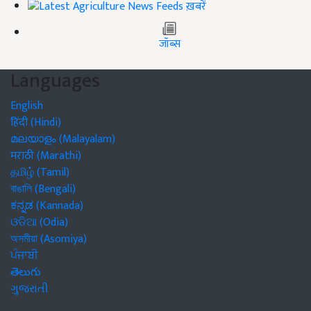
ख़बरें
जॉब्स
Languages
English
हिंदी (Hindi)
മലയാളം (Malayalam)
मराठी (Marathi)
தமிழ் (Tamil)
বাঙালি (Bengali)
ಕನ್ನಡ (Kannada)
ଓଡିଆ (Odia)
অসমীয়া (Asomiya)
ਪੰਜਾਬੀ
తెలుగు
ગુજરાતી