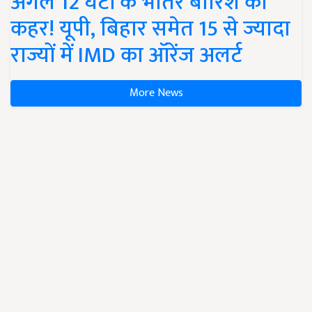
अगले 12 घंटों के भीतर बारिश का
कहर! यूपी, बिहार समेत 15 से ज्यादा
राज्यों में IMD का ऑरेंज अलर्ट
More News