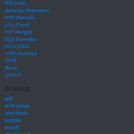
हिंदी (Hindi)
മലയാളം (Malayalam)
मराठी (Marathi)
தமிழ் (Tamil)
বাঙালি (Bengali)
ಕನ್ನಡ (Kannada)
ଓଡିଆ (Odia)
অসমীয়া (Asomiya)
ਪੰਜਾਬੀ
తెలుగు
ગુજરાતી
Browse
खबरें
कंपनी समाचार
सफल किसान
साक्षात्कार
बागवानी