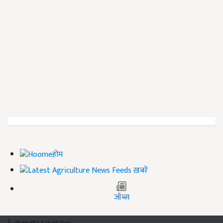
होम
ख़बरें
जॉब्स