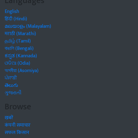
Languages
English
हिंदी (Hindi)
മലയാളം (Malayalam)
मराठी (Marathi)
தமிழ் (Tamil)
বাঙালি (Bengali)
ಕನ್ನಡ (Kannada)
ଓଡିଆ (Odia)
অসমীয়া (Asomiya)
ਪੰਜਾਬੀ
తెలుగు
ગુજરાતી
Browse
खबरें
कंपनी समाचार
सफल किसान