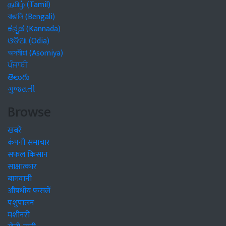
தமிழ் (Tamil)
বাঙালি (Bengali)
ಕನ್ನಡ (Kannada)
ଓଡିଆ (Odia)
অসমীয়া (Asomiya)
ਪੰਜਾਬੀ
తెలుగు
ગુજરાતી
Browse
खबरें
कंपनी समाचार
सफल किसान
साक्षात्कार
बागवानी
औषधीय फसलें
पशुपालन
मशीनरी