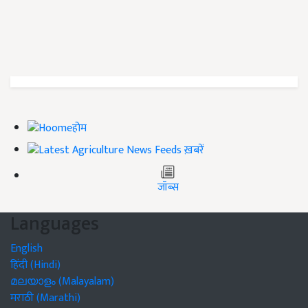
होम
ख़बरें
जॉब्स
Languages
English
हिंदी (Hindi)
മലയാളം (Malayalam)
मराठी (Marathi)