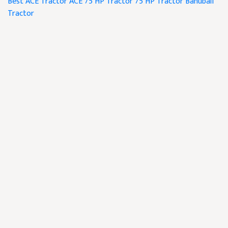
Best ACE Tractor
ACE 75 HP Tractor
75 HP Tractor
Bahubali
Tractor