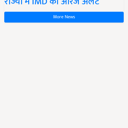
राज्यों में IMD का ऑरेंज अलर्ट
More News