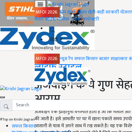
MFOI 2026
होम
ख़बरें
मौसम
खेती-बाड़ी
सरकारी योजना
गैलरी
वीडियो
मासिक पत्रिका
डायरेक्टरी
हिंदी
MFOI 2026
न्यूज़ रैप
सफल किसान
बाजार
साक्षात्कार
क
Home
लाइफ स्टाइल
अजवाइन के ये गुण सेहत
आराम
अजवाइन एक झाड़ीनुमा वनस्पति होती है जो कि मसाले और औषध
की जाती है। इसे आमतौर पर घर में खाना पकाते समय उपयोग 
#Top on Krishi Jagran
आसानी से यात्रा में अपने साथ में रख सकते है। यह एक विशेष
सफल किसान