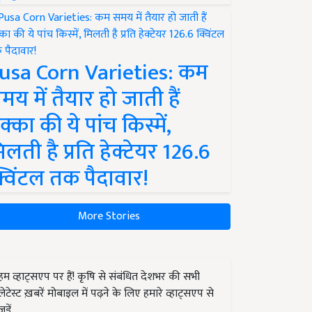
usa Corn Varieties: कम
मय में तैयार हो जाती हैं
क्का की ये पांच किस्में,
िलती है प्रति हेक्टेयर 126.6
्विंटल तक पैदावार!
More Stories
हम व्हाट्सएप पर हैं! कृषि से संबंधित देशभर की सभी
लेटेस्ट ख़बरें मोबाइल में पढ़ने के लिए हमारे व्हाट्सएप से
जुड़ें.