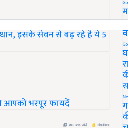
Go
म
5
ब
ान, इसके सेवन से बढ़ रहे है ये 5
Go
घ
र
क
स
Ne
गे आपको भरपूर फायदें
ग
क
च