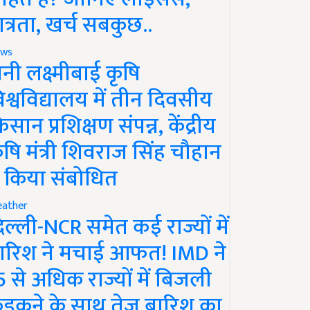
ात्रता, खर्च सबकुछ..
ws
ानी लक्ष्मीबाई कृषि
िश्वविद्यालय में तीन दिवसीय
िसान प्रशिक्षण संपन्न, केंद्रीय
ृषि मंत्री शिवराज सिंह चौहान
े किया संबोधित
ather
िल्ली-NCR समेत कई राज्यों में
ारिश ने मचाई आफत! IMD ने
5 से अधिक राज्यों में बिजली
ड़कने के साथ तेज बारिश का