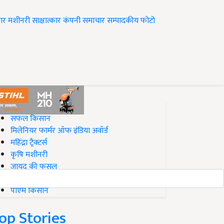
ार
मशीनरी
साक्षात्कार
कंपनी समाचार
सम्पादकीय
फोटो
op on Krishi Jagran
सफल किसान
मिलेनियर फार्मर ऑफ इंडिया अवॉर्ड
महिंद्रा ट्रैक्टर्स
कृषि मशीनरी
जायद की फसल
बिज़नेस आइडियाज
पीएम किसान
op Stories