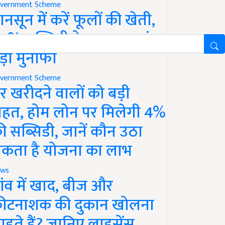
vernment Scheme
ानसून में करें फूलों की खेती,
0% सब्सिडी के साथ कमाएं
ड़ा मुनाफा
vernment Scheme
र खरीदने वालों को बड़ी
ाहत, होम लोन पर मिलेगी 4%
ी सब्सिडी, जानें कौन उठा
कता है योजना का लाभ
ws
ांव में खाद, बीज और
ीटनाशक की दुकान खोलना
ाहते हैं? जानिए लाइसेंस,