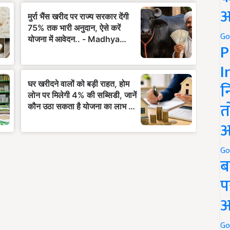
अ
Go
P
I
न
त
अ
Go
ब
प
अ
Go