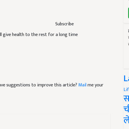
Subscribe
l give health to the rest for a long time
L
 have suggestions to improve this article?
Mail
me your
Li
स
च
ल