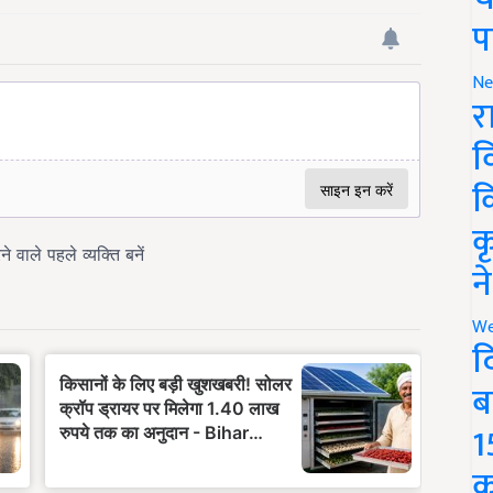
प
Ne
र
व
क
क
न
We
द
ब
1
क