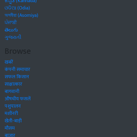
ಕನ್ನಡ (Kannada)
ଓଡିଆ (Odia)
অসমীয়া (Asomiya)
ਪੰਜਾਬੀ
తెలుగు
ગુજરાતી
Browse
खबरें
कंपनी समाचार
सफल किसान
साक्षात्कार
बागवानी
औषधीय फसलें
पशुपालन
मशीनरी
खेती-बाड़ी
मौसम
बाजार