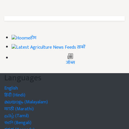
होम
ख़बरें
जॉब्स
Languages
English
हिंदी (Hindi)
മലയാളം (Malayalam)
मराठी (Marathi)
தமிழ் (Tamil)
বাঙালি (Bengali)