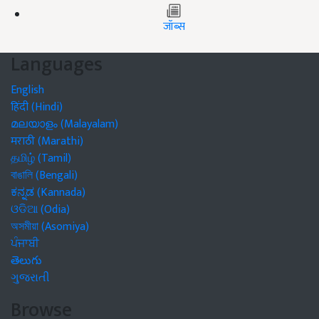
जॉब्स
Languages
English
हिंदी (Hindi)
മലയാളം (Malayalam)
मराठी (Marathi)
தமிழ் (Tamil)
বাঙালি (Bengali)
ಕನ್ನಡ (Kannada)
ଓଡିଆ (Odia)
অসমীয়া (Asomiya)
ਪੰਜਾਬੀ
తెలుగు
ગુજરાતી
Browse