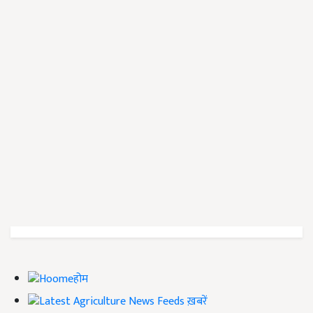
होम
ख़बरें