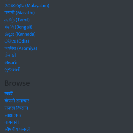
മലയാളം (Malayalam)
मराठी (Marathi)
தமிழ் (Tamil)
বাঙালি (Bengali)
ಕನ್ನಡ (Kannada)
ଓଡିଆ (Odia)
অসমীয়া (Asomiya)
ਪੰਜਾਬੀ
తెలుగు
ગુજરાતી
Browse
खबरें
कंपनी समाचार
सफल किसान
साक्षात्कार
बागवानी
औषधीय फसलें