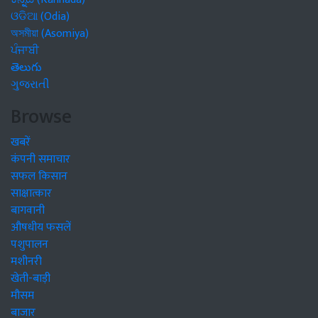
ଓଡିଆ (Odia)
অসমীয়া (Asomiya)
ਪੰਜਾਬੀ
తెలుగు
ગુજરાતી
Browse
खबरें
कंपनी समाचार
सफल किसान
साक्षात्कार
बागवानी
औषधीय फसलें
पशुपालन
मशीनरी
खेती-बाड़ी
मौसम
बाजार