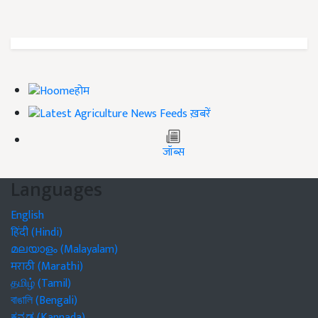
होम
ख़बरें
जॉब्स
Languages
English
हिंदी (Hindi)
മലയാളം (Malayalam)
मराठी (Marathi)
தமிழ் (Tamil)
বাঙালি (Bengali)
ಕನ್ನಡ (Kannada)