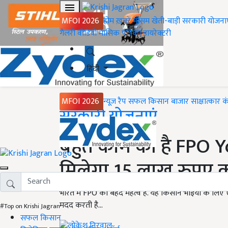
MFOI 2026
होम
ख़बरें
मौसम
खेती-बाड़ी
सरकारी योजना
गैलरी
वीडियो
मासिक पत्रिका
डायरेक्टरी
हिंदी
MFOI 2026
न्यूज़ रैप
सफल किसान
बाजार
साक्षात्कार
क
Home
सरकारी योजनाएं
बहुत काम की है FPO Yoj
मिलेगा 15 लाख रुपए 
भारत में FPO का बेहद महत्व है. यह किसान भाइयों के लि
मदद करती है...
#Top on Krishi Jagran
सफल किसान