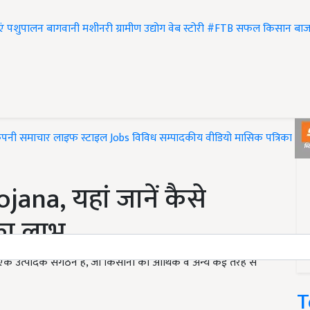
एं
पशुपालन
बागवानी
मशीनरी
ग्रामीण उद्योग
वेब स्टोरी
#FTB
सफल किसान
बाज
ंपनी समाचार
लाइफ स्टाइल
Jobs
विविध
सम्पादकीय
वीडियो
मासिक पत्रिका
#T
ana, यहां जानें कैसे
का लाभ
ए एक उत्पादक संगठन है, जो किसानों को आर्थिक व अन्य कई तरह से
T