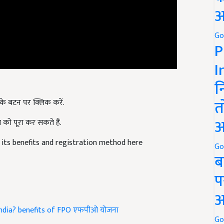
अ
Go
P
I
न
के बटन पर क्लिक करें.
त
को पूरा कर सकते हैं.
अ
 its benefits and registration method here
Go
ब
प
अ
ndia?
benefits of FPO
एफपीओ योजना
Go