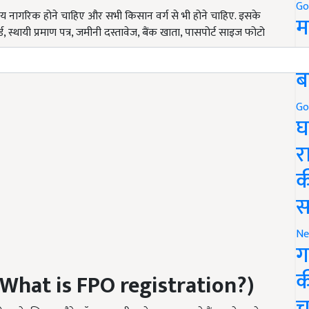
Go
ीय नागरिक होने चाहिए और सभी किसान वर्ग से भी होने चाहिए. इसके
म
थायी प्रमाण पत्र, जमीनी दस्तावेज, बैंक खाता, पासपोर्ट साइज फोटो
5
.
ब
Go
घ
र
क
स
Ne
ग
क
What is FPO registration?)
च