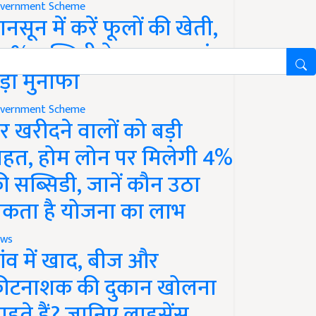
vernment Scheme
ानसून में करें फूलों की खेती,
0% सब्सिडी के साथ कमाएं
ड़ा मुनाफा
vernment Scheme
र खरीदने वालों को बड़ी
ाहत, होम लोन पर मिलेगी 4%
ी सब्सिडी, जानें कौन उठा
कता है योजना का लाभ
ws
ांव में खाद, बीज और
ीटनाशक की दुकान खोलना
ाहते हैं? जानिए लाइसेंस,