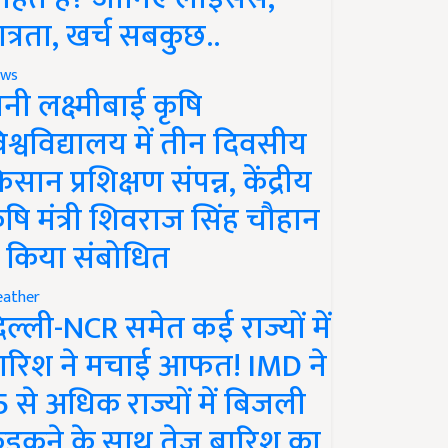
ात्रता, खर्च सबकुछ..
ws
ानी लक्ष्मीबाई कृषि
िश्वविद्यालय में तीन दिवसीय
िसान प्रशिक्षण संपन्न, केंद्रीय
ृषि मंत्री शिवराज सिंह चौहान
े किया संबोधित
ather
िल्ली-NCR समेत कई राज्यों में
ारिश ने मचाई आफत! IMD ने
5 से अधिक राज्यों में बिजली
ड़कने के साथ तेज बारिश का