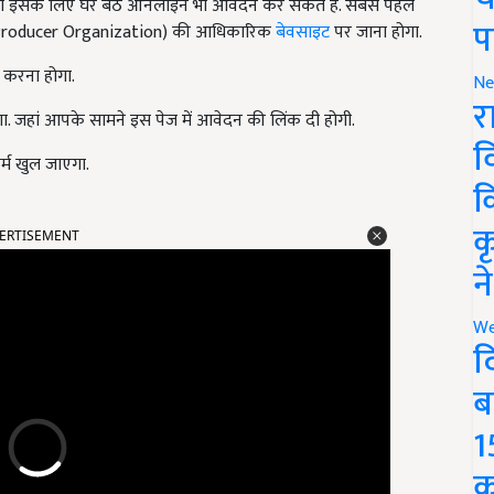
, तो इसके लिए घर बैठे ऑनलाइन भी आवेदन कर सकते हैं. सबसे पहले
प
Producer Organization) की आधिकारिक
बेवसाइट
पर जाना होगा.
करना होगा.
Ne
र
 जहां आपके सामने इस पेज में आवेदन की लिंक दी होगी.
व
्म खुल जाएगा.
क
ERTISEMENT
क
न
We
द
ब
1
क