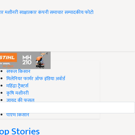
ार
मशीनरी
साक्षात्कार
कंपनी समाचार
सम्पादकीय
फोटो
op on Krishi Jagran
सफल किसान
मिलेनियर फार्मर ऑफ इंडिया अवॉर्ड
महिंद्रा ट्रैक्टर्स
कृषि मशीनरी
जायद की फसल
बिज़नेस आइडियाज
पीएम किसान
op Stories