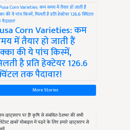
usa Corn Varieties: कम
मय में तैयार हो जाती हैं
क्का की ये पांच किस्में,
िलती है प्रति हेक्टेयर 126.6
्विंटल तक पैदावार!
More Stories
हम व्हाट्सएप पर हैं! कृषि से संबंधित देशभर की सभी
लेटेस्ट ख़बरें मोबाइल में पढ़ने के लिए हमारे व्हाट्सएप से
जुड़ें.