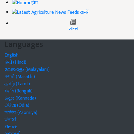
होम
ख़बरें
जॉब्स
Languages
English
हिंदी (Hindi)
മലയാളം (Malayalam)
मराठी (Marathi)
தமிழ் (Tamil)
বাঙালি (Bengali)
ಕನ್ನಡ (Kannada)
ଓଡିଆ (Odia)
অসমীয়া (Asomiya)
ਪੰਜਾਬੀ
తెలుగు