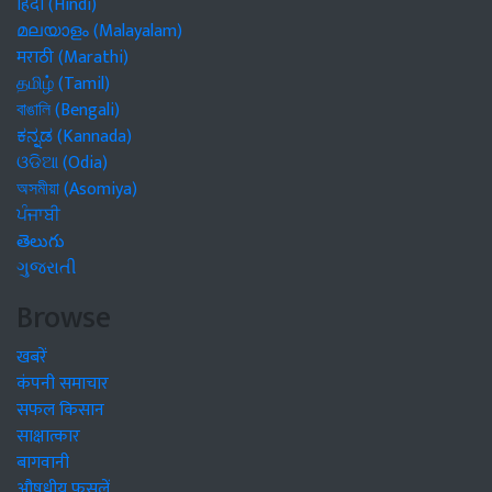
हिंदी (Hindi)
മലയാളം (Malayalam)
मराठी (Marathi)
தமிழ் (Tamil)
বাঙালি (Bengali)
ಕನ್ನಡ (Kannada)
ଓଡିଆ (Odia)
অসমীয়া (Asomiya)
ਪੰਜਾਬੀ
తెలుగు
ગુજરાતી
Browse
खबरें
कंपनी समाचार
सफल किसान
साक्षात्कार
बागवानी
औषधीय फसलें