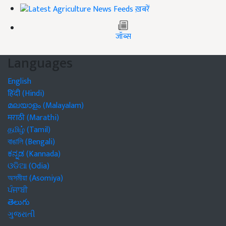
ख़बरें
जॉब्स
Languages
English
हिंदी (Hindi)
മലയാളം (Malayalam)
मराठी (Marathi)
தமிழ் (Tamil)
বাঙালি (Bengali)
ಕನ್ನಡ (Kannada)
ଓଡିଆ (Odia)
অসমীয়া (Asomiya)
ਪੰਜਾਬੀ
తెలుగు
ગુજરાતી