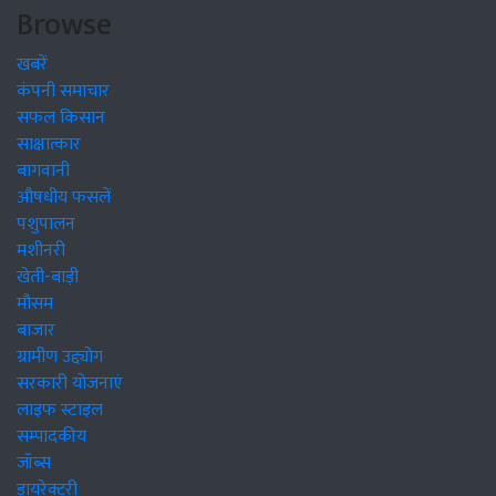
Browse
खबरें
कंपनी समाचार
सफल किसान
साक्षात्कार
बागवानी
औषधीय फसलें
पशुपालन
मशीनरी
खेती-बाड़ी
मौसम
बाजार
ग्रामीण उद्द्योग
सरकारी योजनाएं
लाइफ स्टाइल
सम्पादकीय
जॉब्स
डायरेक्टरी