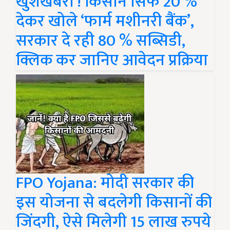
खुशखबरी ! किसान सिर्फ 20 %
देकर खोले ‘फार्म मशीनरी बैंक’,
सरकार दे रही 80 % सब्सिडी,
क्लिक कर जानिए आवेदन प्रक्रिया
FPO Yojana: मोदी सरकार की
इस योजना से बदलेगी किसानों की
जिंदगी, ऐसे मिलेगी 15 लाख रुपये