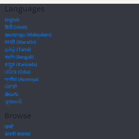
Languages
English
हिंदी (Hindi)
മലയാളം (Malayalam)
मराठी (Marathi)
தமிழ் (Tamil)
বাঙালি (Bengali)
ಕನ್ನಡ (Kannada)
ଓଡିଆ (Odia)
অসমীয়া (Asomiya)
ਪੰਜਾਬੀ
తెలుగు
ગુજરાતી
Browse
खबरें
कंपनी समाचार