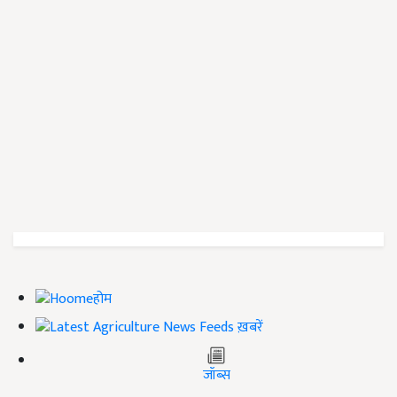
होम
ख़बरें
जॉब्स