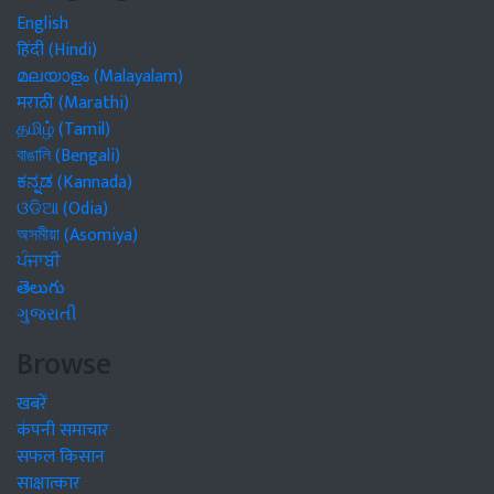
English
हिंदी (Hindi)
മലയാളം (Malayalam)
मराठी (Marathi)
தமிழ் (Tamil)
বাঙালি (Bengali)
ಕನ್ನಡ (Kannada)
ଓଡିଆ (Odia)
অসমীয়া (Asomiya)
ਪੰਜਾਬੀ
తెలుగు
ગુજરાતી
Browse
खबरें
कंपनी समाचार
सफल किसान
साक्षात्कार