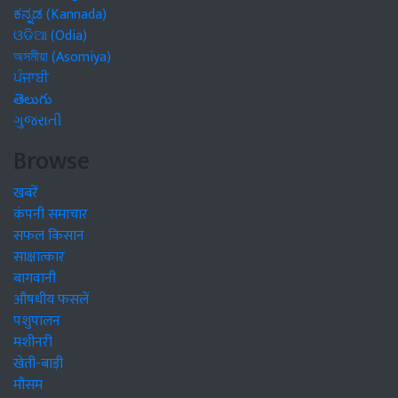
ಕನ್ನಡ (Kannada)
ଓଡିଆ (Odia)
অসমীয়া (Asomiya)
ਪੰਜਾਬੀ
తెలుగు
ગુજરાતી
Browse
खबरें
कंपनी समाचार
सफल किसान
साक्षात्कार
बागवानी
औषधीय फसलें
पशुपालन
मशीनरी
खेती-बाड़ी
मौसम