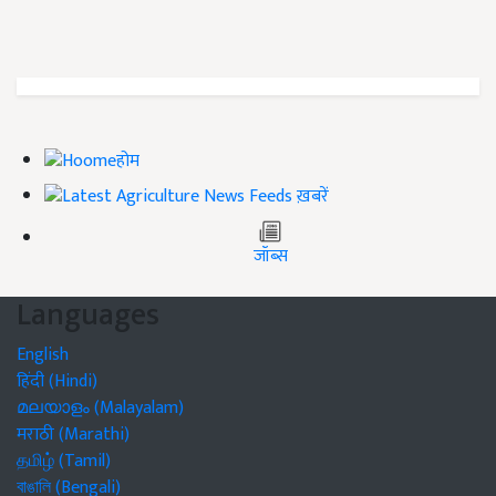
होम
ख़बरें
जॉब्स
Languages
English
हिंदी (Hindi)
മലയാളം (Malayalam)
मराठी (Marathi)
தமிழ் (Tamil)
বাঙালি (Bengali)