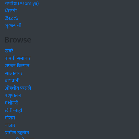
অসমীয়া (Asomiya)
ਪੰਜਾਬੀ
తెలుగు
ગુજરાતી
Browse
खबरें
कंपनी समाचार
सफल किसान
साक्षात्कार
बागवानी
औषधीय फसलें
पशुपालन
मशीनरी
खेती-बाड़ी
मौसम
बाजार
ग्रामीण उद्द्योग