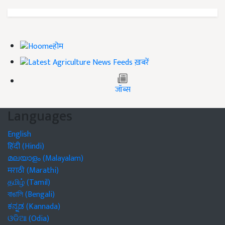
होम
ख़बरें
जॉब्स
Languages
English
हिंदी (Hindi)
മലയാളം (Malayalam)
मराठी (Marathi)
தமிழ் (Tamil)
বাঙালি (Bengali)
ಕನ್ನಡ (Kannada)
ଓଡିଆ (Odia)