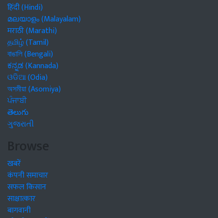
हिंदी (Hindi)
മലയാളം (Malayalam)
मराठी (Marathi)
தமிழ் (Tamil)
বাঙালি (Bengali)
ಕನ್ನಡ (Kannada)
ଓଡିଆ (Odia)
অসমীয়া (Asomiya)
ਪੰਜਾਬੀ
తెలుగు
ગુજરાતી
Browse
खबरें
कंपनी समाचार
सफल किसान
साक्षात्कार
बागवानी