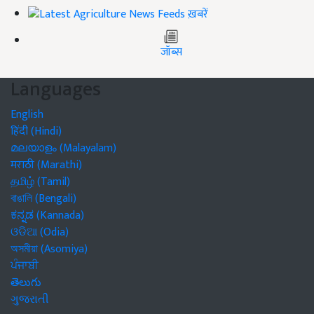
ख़बरें
जॉब्स
Languages
English
हिंदी (Hindi)
മലയാളം (Malayalam)
मराठी (Marathi)
தமிழ் (Tamil)
বাঙালি (Bengali)
ಕನ್ನಡ (Kannada)
ଓଡିଆ (Odia)
অসমীয়া (Asomiya)
ਪੰਜਾਬੀ
తెలుగు
ગુજરાતી