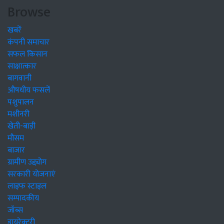
Browse
खबरें
कंपनी समाचार
सफल किसान
साक्षात्कार
बागवानी
औषधीय फसलें
पशुपालन
मशीनरी
खेती-बाड़ी
मौसम
बाजार
ग्रामीण उद्द्योग
सरकारी योजनाएं
लाइफ स्टाइल
सम्पादकीय
जॉब्स
डायरेक्टरी