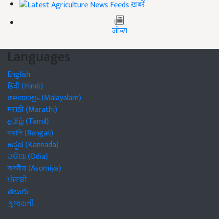
ख़बरें
जॉब्स
Languages
English
हिंदी (Hindi)
മലയാളം (Malayalam)
मराठी (Marathi)
தமிழ் (Tamil)
বাঙালি (Bengali)
ಕನ್ನಡ (Kannada)
ଓଡିଆ (Odia)
অসমীয়া (Asomiya)
ਪੰਜਾਬੀ
తెలుగు
ગુજરાતી