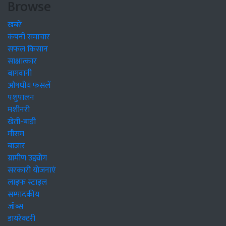
Browse
खबरें
कंपनी समाचार
सफल किसान
साक्षात्कार
बागवानी
औषधीय फसलें
पशुपालन
मशीनरी
खेती-बाड़ी
मौसम
बाजार
ग्रामीण उद्द्योग
सरकारी योजनाएं
लाइफ स्टाइल
सम्पादकीय
जॉब्स
डायरेक्टरी