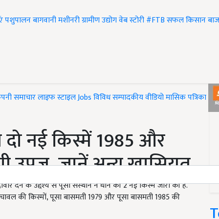
एं
पशुपालन
बागवानी
मशीनरी
ग्रामीण उद्योग
वेब स्टोरी
#FTB
सफल किसान
बाज
ंपनी समाचार
लाइफ स्टाइल
Jobs
विविध
सम्पादकीय
वीडियो
मासिक पत्रिका
#T
 दो नई किस्में 1985 और
गी उपज, जानें अन्य खासियत
ने के उद्देश्य से पूसा संस्थान ने धान की 2 नई किस्में जारी की हैं.
 चावल की किस्मों, पूसा बासमती 1979 और पूसा बासमती 1985 की
T