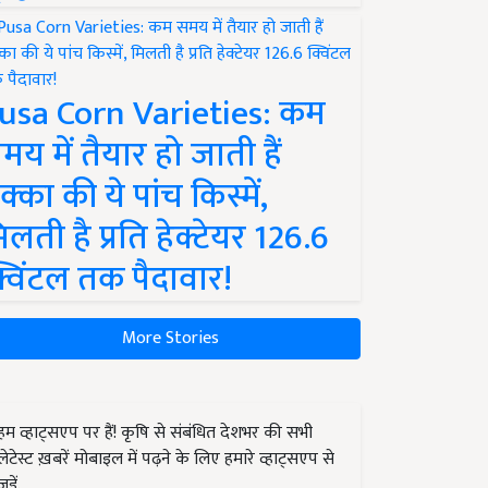
usa Corn Varieties: कम
मय में तैयार हो जाती हैं
क्का की ये पांच किस्में,
िलती है प्रति हेक्टेयर 126.6
्विंटल तक पैदावार!
More Stories
हम व्हाट्सएप पर हैं! कृषि से संबंधित देशभर की सभी
लेटेस्ट ख़बरें मोबाइल में पढ़ने के लिए हमारे व्हाट्सएप से
जुड़ें.