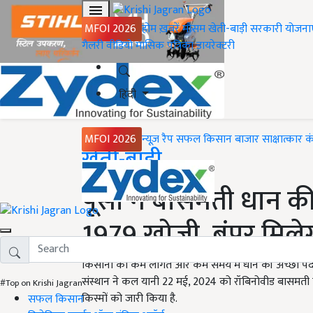
MFOI 2026
होम
ख़बरें
मौसम
खेती-बाड़ी
सरकारी योजना
गैलरी
वीडियो
मासिक पत्रिका
डायरेक्टरी
हिंदी
MFOI 2026
न्यूज़ रैप
सफल किसान
बाजार
साक्षात्कार
क
Home
खेती-बाड़ी
पूसा ने बासमती धान की
1979 खोजी, बंपर मिले
किसानों को कम लागत और कम समय में धान की अच्छी पैदावार दे
संस्थान ने कल यानी 22 मई, 2024 को रॉबिनोवीड बासमती
#Top on Krishi Jagran
किस्मों को जारी किया है.
सफल किसान