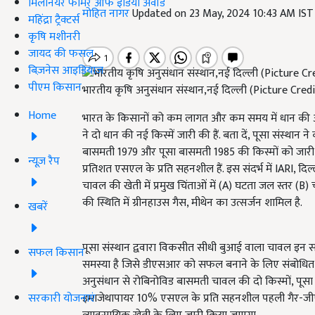
मिलेनियर फार्मर ऑफ इंडिया अवॉर्ड
मोहित नागर
Updated on 23 May, 2024 10:43 AM IS
महिंद्रा ट्रैक्टर्स
कृषि मशीनरी
जायद की फसल
बिज़नेस आइडियाज
पीएम किसान
भारतीय कृषि अनुसंधान संस्थान,नई दिल्ली (Picture Credi
Home
भारत के
किसानों को कम लागत और कम समय में
धान की अच
ने दो धान की नई किस्में जारी की हैं. बता दें, पूसा संस्थान ने
बासमती 1979 और पूसा बासमती 1985 की किस्मों को जारी 
न्यूज़ रैप
प्रतिशत एसएल के प्रति सहनशील हैं. इस संदर्भ में IARI, दि
चावल की खेती में प्रमुख चिंताओं में (A) घटता जल स्तर (
की स्थिति में ग्रीनहाउस गैस, मीथेन का उत्सर्जन शामिल है.
खबरें
पूसा संस्थान द्ववारा विकसीत सीधी बुआई वाला चावल इन
सफल किसान
समस्या है जिसे डीएसआर को सफल बनाने के लिए संबोधित कर
अनुसंधान से रोबिनोविड बासमती चावल की दो किस्मों, पू
सरकारी योजनाएं
इमाजेथापायर 10% एसएल के प्रति सहनशील पहली गैर-जीएम शा