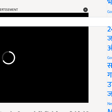
भ
ERTISEMENT
Go
P
2
ज
औ
Go
स
ग
उ
ज
Ne
M