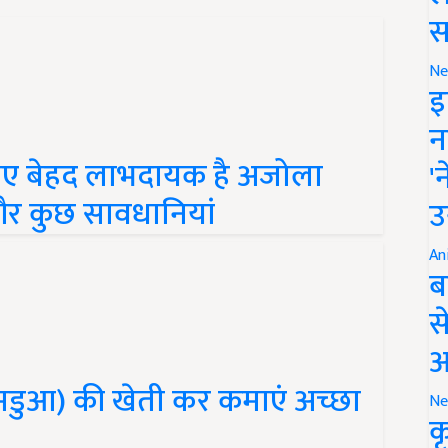
स
Ne
इ
न
लिए बेहद लाभदायक है अजोला
'
 और कुछ सावधानियां
उ
An
ब
स
आ
(मडुआ) की खेती कर कमाएं अच्छा
Ne
क