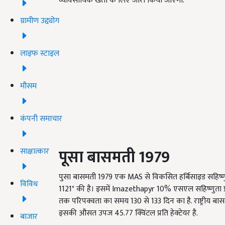
व्यावसायिक खेती के लिए जारी किया जाएगा.
ग्रामीण उद्द्योग
लाइफ स्टाइल
मौसम
कंपनी समाचार
पूसा बासमती 1979
साक्षात्कार
पुसा बासमती 1979 एक MAS से विकसित हर्बिसाइड सहिष्णु
विविध
1121" की है। इसमें Imazethapyr 10% एसएल सहिष्णुता प
तक परिपक्वता का समय 130 से 133 दिन का है. राष्ट्रीय बासमती 
इसकी औसत उपज 45.77 क्विंटल प्रति हेक्टेयर है.
बाजार