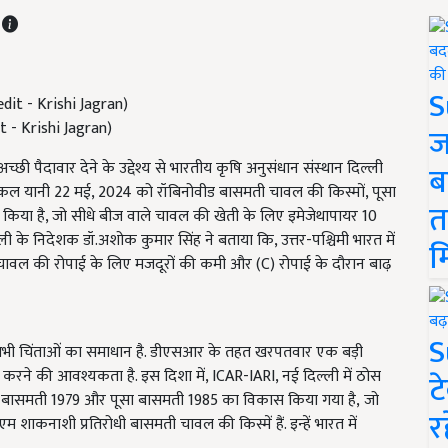
T
S
t - Krishi Jagran)
ज
्छी पैदावार देने के उद्देश्य से
भारतीय कृषि अनुसंधान संस्थान दिल्ली
ब
कल यानी 22 मई, 2024 को रॉबिनोवीड बासमती चावल की किस्मों, पूसा
त
किया है, जो सीधे बीज वाले चावल की खेती के लिए इमेजेथापायर 10
ल्ली के निदेशक डॉ.अशोक कुमार सिंह ने बताया कि, उत्तर-पश्चिमी भारत में
म
B) चावल की रोपाई के लिए मजदूरों की कमी और (C) रोपाई के दौरान बाढ़
S
 सभी चिंताओं का समाधान है. डीएसआर के तहत खरपतवार एक बड़ी
ने की आवश्यकता है. इस दिशा में, ICAR-IARI, नई दिल्ली में ठोस
ट
सा बासमती 1979 और पूसा बासमती 1985 का विकास किया गया है, जो
र
कनाशी प्रतिरोधी बासमती चावल की किस्में हैं. इन्हें भारत में