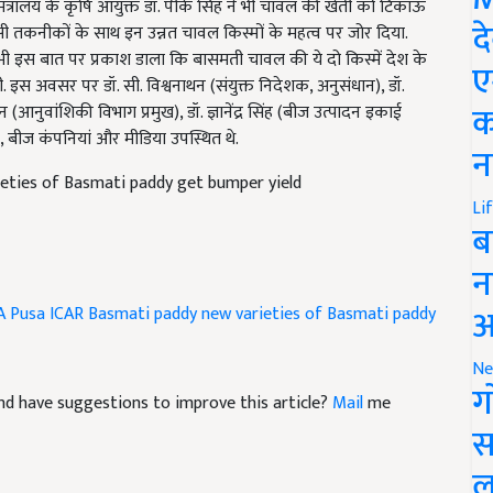
रालय के कृषि आयुक्त डॉ. पीके सिंह ने भी चावल की खेती को टिकाऊ
द
ी तकनीकों के साथ इन उन्नत चावल किस्मों के महत्व पर जोर दिया.
ी इस बात पर प्रकाश डाला कि बासमती चावल की ये दो किस्में देश के
ए
. इस अवसर पर डॉ. सी. विश्वनाथन (संयुक्त निदेशक, अनुसंधान), डॉ.
क
(आनुवांशिकी विभाग प्रमुख), डॉ. ज्ञानेंद्र सिंह (बीज उत्पादन इकाई
ान, बीज कंपनियां और मीडिया उपस्थित थे.
न
eties of Basmati paddy get bumper yield
Li
ब
न
आ
A
Pusa ICAR
Basmati paddy
new varieties of Basmati paddy
Ne
ग
e and have suggestions to improve this article?
Mail
me
स
ल