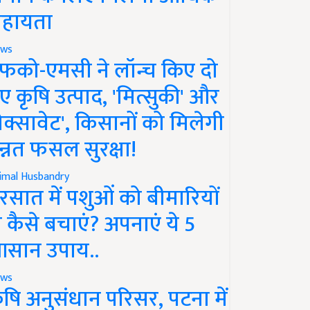
हायता
ws
फको-एमसी ने लॉन्च किए दो
ए कृषि उत्पाद, 'मित्सुकी' और
नेक्सावेट', किसानों को मिलेगी
न्नत फसल सुरक्षा!
imal Husbandry
रसात में पशुओं को बीमारियों
े कैसे बचाएं? अपनाएं ये 5
सान उपाय..
ws
ृषि अनुसंधान परिसर, पटना में