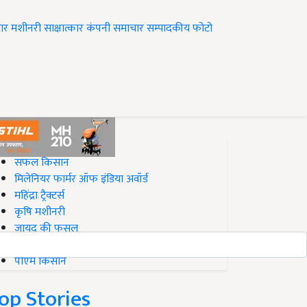
ार
मशीनरी
साक्षात्कार
कंपनी समाचार
सम्पादकीय
फोटो
op on Krishi Jagran
सफल किसान
मिलेनियर फार्मर ऑफ इंडिया अवॉर्ड
महिंद्रा ट्रैक्टर्स
कृषि मशीनरी
जायद की फसल
बिज़नेस आइडियाज
पीएम किसान
op Stories