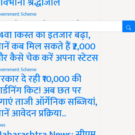
ावभीनी श्रद्धांजलि
vernment Scheme
M Kisan Yojana Update:
4वीं किस्त का इंतजार बढ़ा,
ानें कब मिल सकते हैं ₹2,000
र कैसे चेक करें अपना स्टेटस
vernment Scheme
रकार दे रही ₹10,000 की
ार्डनिंग किट! अब छत पर
गाएं ताजी ऑर्गेनिक सब्जियां,
ानें आवेदन प्रक्रिया..
ws
aharashtra News: सीएम