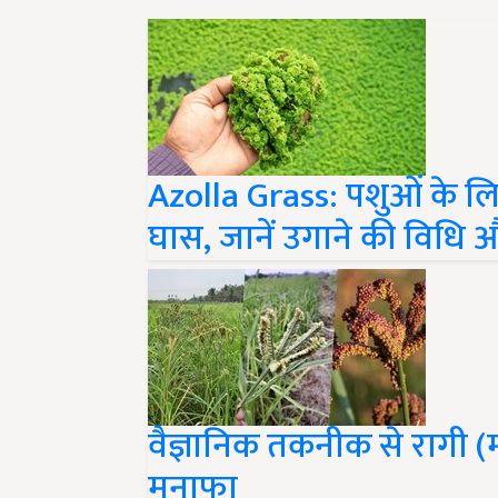
Azolla Grass: पशुओं के 
घास, जानें उगाने की विधि
वैज्ञानिक तकनीक से रागी 
मुनाफा