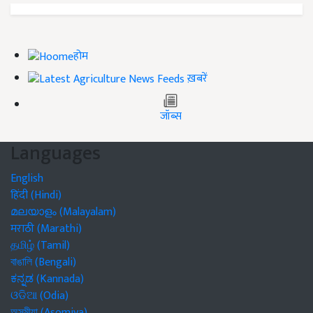
होम
ख़बरें
जॉब्स
Languages
English
हिंदी (Hindi)
മലയാളം (Malayalam)
मराठी (Marathi)
தமிழ் (Tamil)
বাঙালি (Bengali)
ಕನ್ನಡ (Kannada)
ଓଡିଆ (Odia)
অসমীয়া (Asomiya)