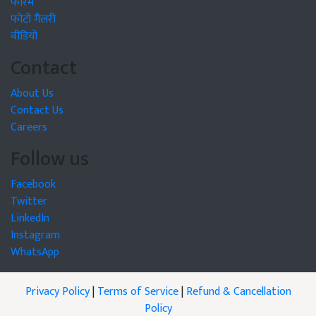
फोरम
फोटो गैलरी
वीडियो
Contact
About Us
Contact Us
Careers
Follow us
Facebook
Twitter
LinkedIn
Instagram
WhatsApp
Privacy Policy
|
Terms of Service
|
Refund & Cancellation
Policy