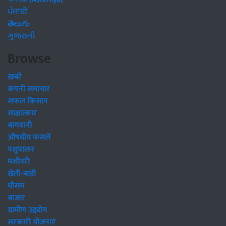
ਪੰਜਾਬੀ
తెలుగు
ગુજરાતી
Browse
खबरें
कंपनी समाचार
सफल किसान
साक्षात्कार
बागवानी
औषधीय फसलें
पशुपालन
मशीनरी
खेती-बाड़ी
मौसम
बाजार
ग्रामीण उद्द्योग
सरकारी योजनाएं