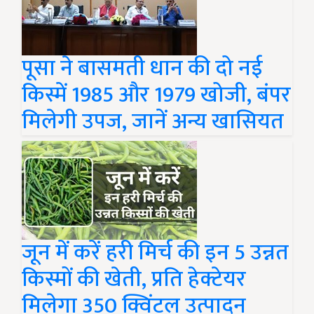
पूसा ने बासमती धान की दो नई
किस्में 1985 और 1979 खोजी, बंपर
मिलेगी उपज, जानें अन्य खासियत
जून में करें हरी मिर्च की इन 5 उन्नत
किस्मों की खेती, प्रति हेक्टेयर
मिलेगा 350 क्विंटल उत्पादन