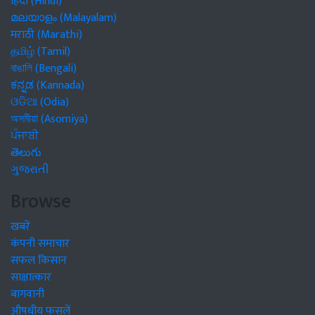
हिंदी (Hindi)
മലയാളം (Malayalam)
मराठी (Marathi)
தமிழ் (Tamil)
বাঙালি (Bengali)
ಕನ್ನಡ (Kannada)
ଓଡିଆ (Odia)
অসমীয়া (Asomiya)
ਪੰਜਾਬੀ
తెలుగు
ગુજરાતી
Browse
खबरें
कंपनी समाचार
सफल किसान
साक्षात्कार
बागवानी
औषधीय फसलें