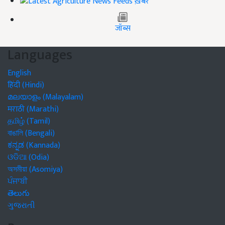
ख़बरें
जॉब्स
Languages
English
हिंदी (Hindi)
മലയാളം (Malayalam)
मराठी (Marathi)
தமிழ் (Tamil)
বাঙালি (Bengali)
ಕನ್ನಡ (Kannada)
ଓଡିଆ (Odia)
অসমীয়া (Asomiya)
ਪੰਜਾਬੀ
తెలుగు
ગુજરાતી