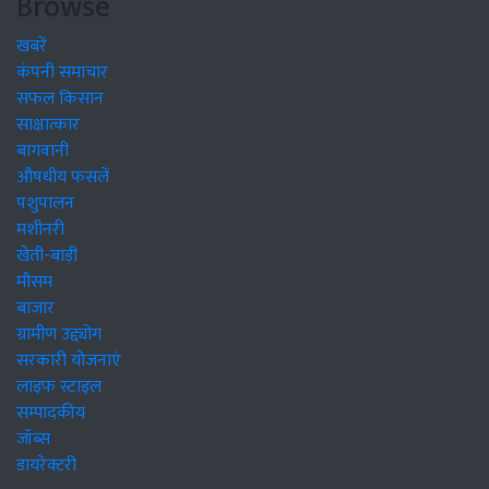
Browse
खबरें
कंपनी समाचार
सफल किसान
साक्षात्कार
बागवानी
औषधीय फसलें
पशुपालन
मशीनरी
खेती-बाड़ी
मौसम
बाजार
ग्रामीण उद्द्योग
सरकारी योजनाएं
लाइफ स्टाइल
सम्पादकीय
जॉब्स
डायरेक्टरी