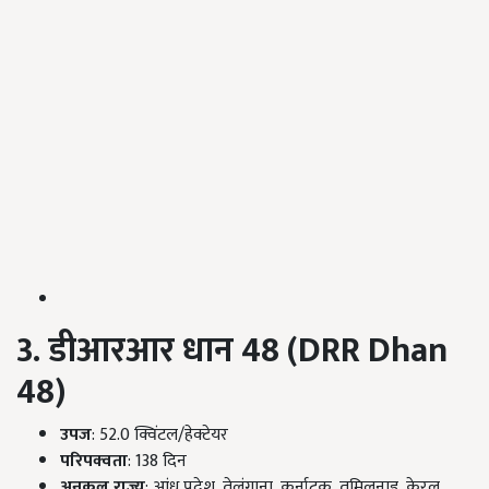
3. डीआरआर धान 48 (DRR Dhan
48)
उपज
: 52.0 क्विंटल/हेक्टेयर
परिपक्वता
: 138 दिन
अनुकूल राज्य
: आंध्र प्रदेश, तेलंगाना, कर्नाटक, तमिलनाडु, केरल