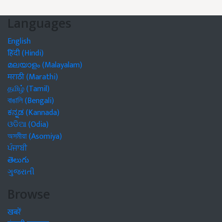
Languages
English
हिंदी (Hindi)
മലയാളം (Malayalam)
मराठी (Marathi)
தமிழ் (Tamil)
বাঙালি (Bengali)
ಕನ್ನಡ (Kannada)
ଓଡିଆ (Odia)
অসমীয়া (Asomiya)
ਪੰਜਾਬੀ
తెలుగు
ગુજરાતી
Browse
खबरें