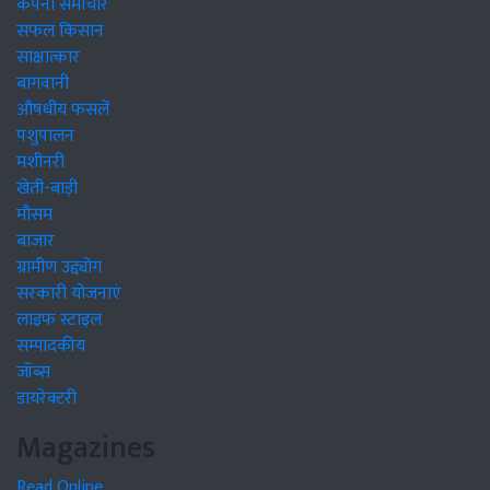
कंपनी समाचार
सफल किसान
साक्षात्कार
बागवानी
औषधीय फसलें
पशुपालन
मशीनरी
खेती-बाड़ी
मौसम
बाजार
ग्रामीण उद्द्योग
सरकारी योजनाएं
लाइफ स्टाइल
सम्पादकीय
जॉब्स
डायरेक्टरी
Magazines
Read Online