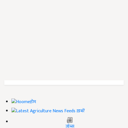
होम
ख़बरें
जॉब्स