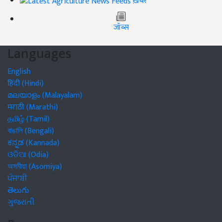
ख़बरें
जॉब्स
Languages
English
हिंदी (Hindi)
മലയാളം (Malayalam)
मराठी (Marathi)
தமிழ் (Tamil)
বাঙালি (Bengali)
ಕನ್ನಡ (Kannada)
ଓଡିଆ (Odia)
অসমীয়া (Asomiya)
ਪੰਜਾਬੀ
తెలుగు
ગુજરાતી