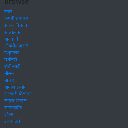
Browse
खबरें
कंपनी समाचार
सफल किसान
साक्षात्कार
बागवानी
औषधीय फसलें
पशुपालन
मशीनरी
खेती-बाड़ी
मौसम
बाजार
ग्रामीण उद्द्योग
सरकारी योजनाएं
लाइफ स्टाइल
सम्पादकीय
जॉब्स
डायरेक्टरी