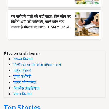
#Top on Krishi Jagran
सफल किसान
मिलेनियर फार्मर ऑफ इंडिया अवॉर्ड
महिंद्रा ट्रैक्टर्स
कृषि मशीनरी
जायद की फसल
बिज़नेस आइडियाज
पीएम किसान
Top Stories