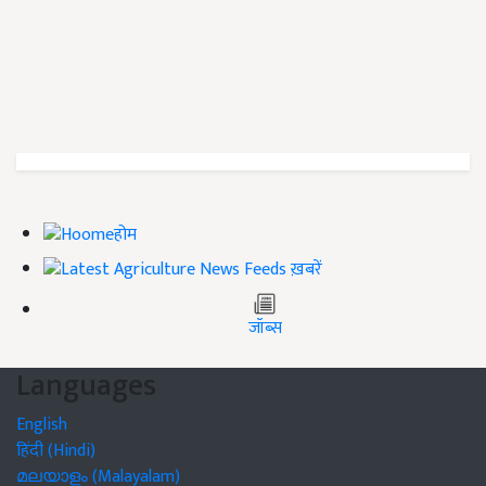
होम
ख़बरें
जॉब्स
Languages
English
हिंदी (Hindi)
മലയാളം (Malayalam)