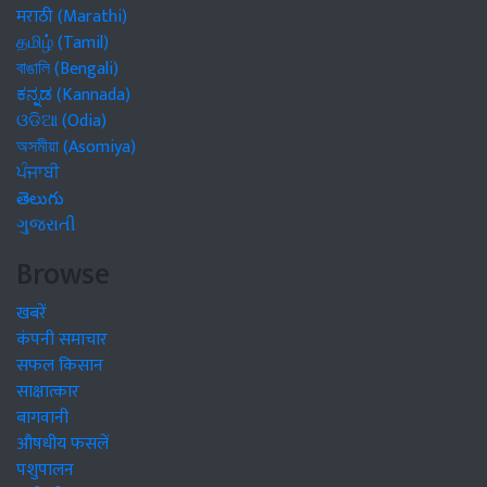
मराठी (Marathi)
தமிழ் (Tamil)
বাঙালি (Bengali)
ಕನ್ನಡ (Kannada)
ଓଡିଆ (Odia)
অসমীয়া (Asomiya)
ਪੰਜਾਬੀ
తెలుగు
ગુજરાતી
Browse
खबरें
कंपनी समाचार
सफल किसान
साक्षात्कार
बागवानी
औषधीय फसलें
पशुपालन