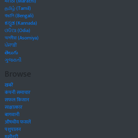
मराठी (Marathi)
தமிழ் (Tamil)
বাঙালি (Bengali)
ಕನ್ನಡ (Kannada)
ଓଡିଆ (Odia)
অসমীয়া (Asomiya)
ਪੰਜਾਬੀ
తెలుగు
ગુજરાતી
Browse
खबरें
कंपनी समाचार
सफल किसान
साक्षात्कार
बागवानी
औषधीय फसलें
पशुपालन
मशीनरी