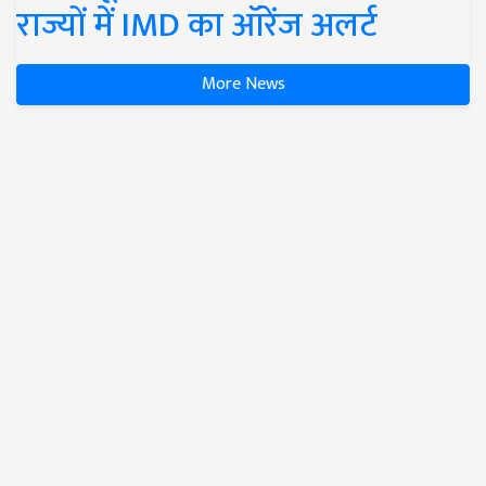
राज्यों में IMD का ऑरेंज अलर्ट
More News