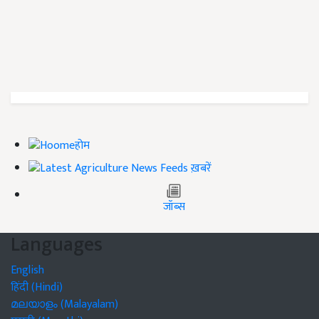
होम
ख़बरें
जॉब्स
Languages
English
हिंदी (Hindi)
മലയാളം (Malayalam)