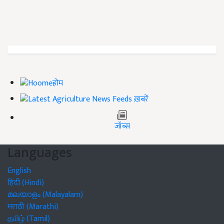
होम
ख़बरें
जॉब्स
Languages
English
हिंदी (Hindi)
മലയാളം (Malayalam)
मराठी (Marathi)
தமிழ் (Tamil)