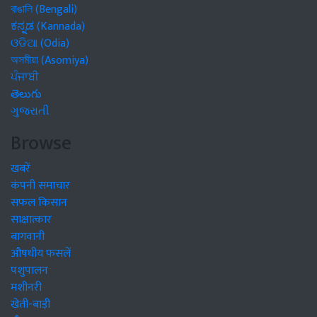
বাঙালি (Bengali)
ಕನ್ನಡ (Kannada)
ଓଡିଆ (Odia)
অসমীয়া (Asomiya)
ਪੰਜਾਬੀ
తెలుగు
ગુજરાતી
Browse
खबरें
कंपनी समाचार
सफल किसान
साक्षात्कार
बागवानी
औषधीय फसलें
पशुपालन
मशीनरी
खेती-बाड़ी