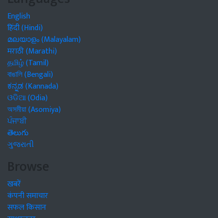
English
हिंदी (Hindi)
മലയാളം (Malayalam)
मराठी (Marathi)
தமிழ் (Tamil)
বাঙালি (Bengali)
ಕನ್ನಡ (Kannada)
ଓଡିଆ (Odia)
অসমীয়া (Asomiya)
ਪੰਜਾਬੀ
తెలుగు
ગુજરાતી
Browse
खबरें
कंपनी समाचार
सफल किसान