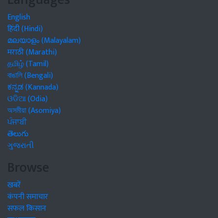
English
हिंदी (Hindi)
മലയാളം (Malayalam)
मराठी (Marathi)
தமிழ் (Tamil)
বাঙালি (Bengali)
ಕನ್ನಡ (Kannada)
ଓଡିଆ (Odia)
অসমীয়া (Asomiya)
ਪੰਜਾਬੀ
తెలుగు
ગુજરાતી
Browse
खबरें
कंपनी समाचार
सफल किसान