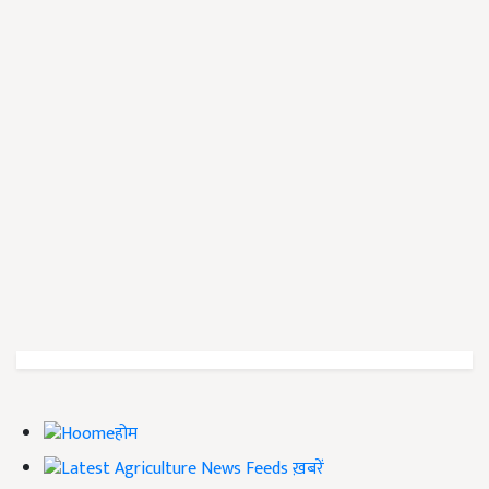
होम
ख़बरें