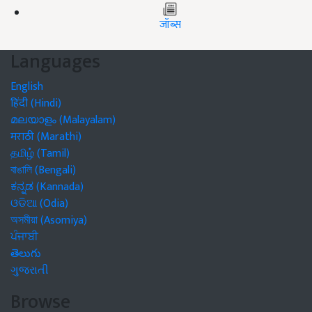
जॉब्स
Languages
English
हिंदी (Hindi)
മലയാളം (Malayalam)
मराठी (Marathi)
தமிழ் (Tamil)
বাঙালি (Bengali)
ಕನ್ನಡ (Kannada)
ଓଡିଆ (Odia)
অসমীয়া (Asomiya)
ਪੰਜਾਬੀ
తెలుగు
ગુજરાતી
Browse