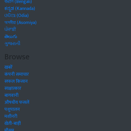
বাঙালি (Bengali)
ಕನ್ನಡ (Kannada)
ଓଡିଆ (Odia)
অসমীয়া (Asomiya)
ਪੰਜਾਬੀ
తెలుగు
ગુજરાતી
Browse
खबरें
कंपनी समाचार
सफल किसान
साक्षात्कार
बागवानी
औषधीय फसलें
पशुपालन
मशीनरी
खेती-बाड़ी
मौसम