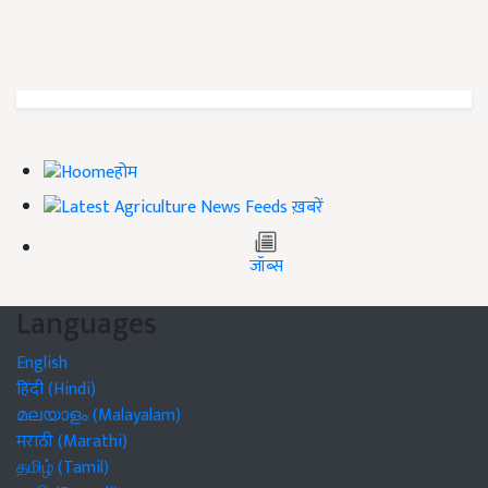
होम
ख़बरें
जॉब्स
Languages
English
हिंदी (Hindi)
മലയാളം (Malayalam)
मराठी (Marathi)
தமிழ் (Tamil)