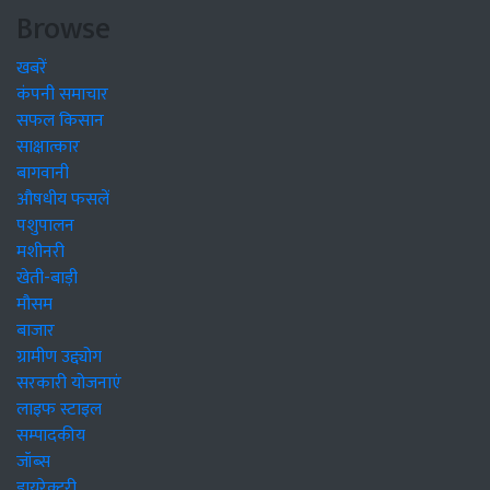
Browse
खबरें
कंपनी समाचार
सफल किसान
साक्षात्कार
बागवानी
औषधीय फसलें
पशुपालन
मशीनरी
खेती-बाड़ी
मौसम
बाजार
ग्रामीण उद्द्योग
सरकारी योजनाएं
लाइफ स्टाइल
सम्पादकीय
जॉब्स
डायरेक्टरी