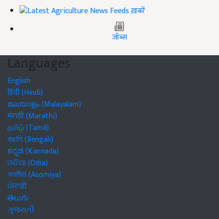
ख़बरें
जॉब्स
Languages
English
हिंदी (Hindi)
മലയാളം (Malayalam)
मराठी (Marathi)
தமிழ் (Tamil)
বাঙালি (Bengali)
ಕನ್ನಡ (Kannada)
ଓଡିଆ (Odia)
অসমীয়া (Asomiya)
ਪੰਜਾਬੀ
తెలుగు
ગુજરાતી