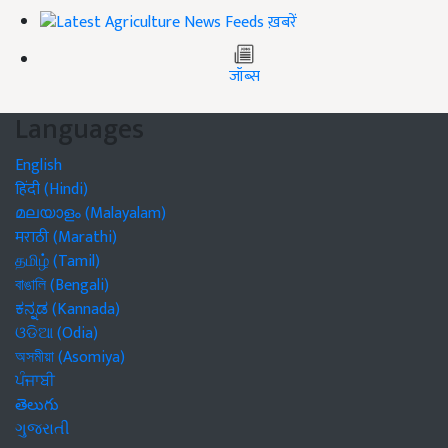
ख़बरें
जॉब्स
Languages
English
हिंदी (Hindi)
മലയാളം (Malayalam)
मराठी (Marathi)
தமிழ் (Tamil)
বাঙালি (Bengali)
ಕನ್ನಡ (Kannada)
ଓଡିଆ (Odia)
অসমীয়া (Asomiya)
ਪੰਜਾਬੀ
తెలుగు
ગુજરાતી