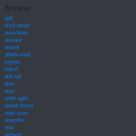
Browse
खबरें
कंपनी समाचार
सफल किसान
साक्षात्कार
बागवानी
औषधीय फसलें
पशुपालन
मशीनरी
खेती-बाड़ी
मौसम
बाजार
ग्रामीण उद्द्योग
सरकारी योजनाएं
लाइफ स्टाइल
सम्पादकीय
जॉब्स
डायरेक्टरी