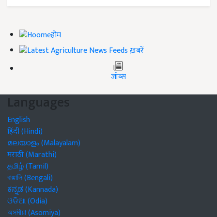
होम
ख़बरें
जॉब्स
Languages
English
हिंदी (Hindi)
മലയാളം (Malayalam)
मराठी (Marathi)
தமிழ் (Tamil)
বাঙালি (Bengali)
ಕನ್ನಡ (Kannada)
ଓଡିଆ (Odia)
অসমীয়া (Asomiya)