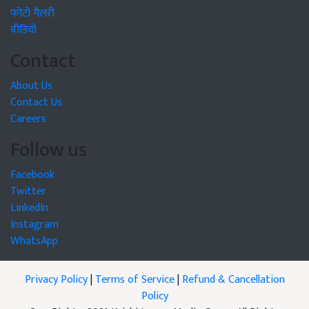
फोटो गैलरी
वीडियो
Contact
About Us
Contact Us
Careers
Follow us
Facebook
Twitter
LinkedIn
Instagram
WhatsApp
Privacy Policy
|
Terms of Service
|
Refund & Cancellation
Policy