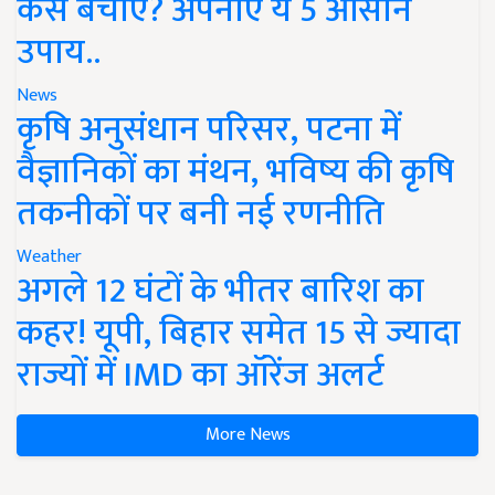
कैसे बचाएं? अपनाएं ये 5 आसान
उपाय..
News
कृषि अनुसंधान परिसर, पटना में
वैज्ञानिकों का मंथन, भविष्य की कृषि
तकनीकों पर बनी नई रणनीति
Weather
अगले 12 घंटों के भीतर बारिश का
कहर! यूपी, बिहार समेत 15 से ज्यादा
राज्यों में IMD का ऑरेंज अलर्ट
More News