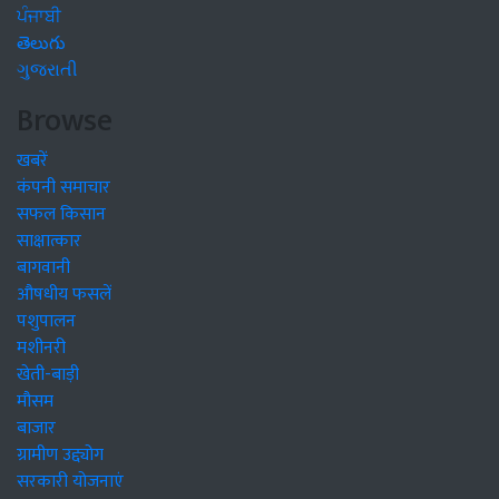
ਪੰਜਾਬੀ
తెలుగు
ગુજરાતી
Browse
खबरें
कंपनी समाचार
सफल किसान
साक्षात्कार
बागवानी
औषधीय फसलें
पशुपालन
मशीनरी
खेती-बाड़ी
मौसम
बाजार
ग्रामीण उद्द्योग
सरकारी योजनाएं