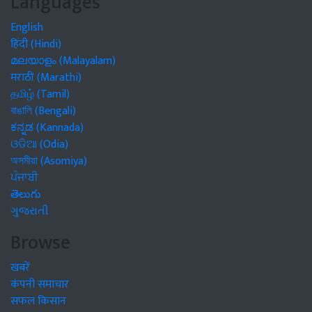
Languages
English
हिंदी (Hindi)
മലയാളം (Malayalam)
मराठी (Marathi)
தமிழ் (Tamil)
বাঙালি (Bengali)
ಕನ್ನಡ (Kannada)
ଓଡିଆ (Odia)
অসমীয়া (Asomiya)
ਪੰਜਾਬੀ
తెలుగు
ગુજરાતી
Browse
खबरें
कंपनी समाचार
सफल किसान