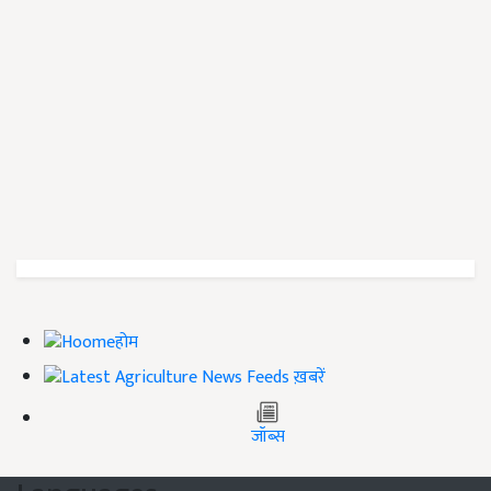
होम
ख़बरें
जॉब्स