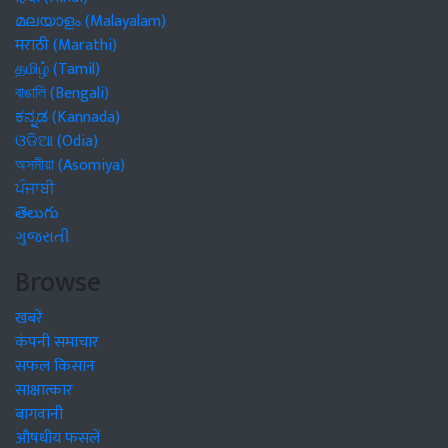
മലയാളം (Malayalam)
मराठी (Marathi)
தமிழ் (Tamil)
বাঙালি (Bengali)
ಕನ್ನಡ (Kannada)
ଓଡିଆ (Odia)
অসমীয়া (Asomiya)
ਪੰਜਾਬੀ
తెలుగు
ગુજરાતી
Browse
खबरें
कंपनी समाचार
सफल किसान
साक्षात्कार
बागवानी
औषधीय फसलें