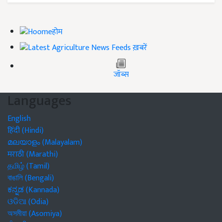
होम
ख़बरें
जॉब्स
Languages
English
हिंदी (Hindi)
മലയാളം (Malayalam)
मराठी (Marathi)
தமிழ் (Tamil)
বাঙালি (Bengali)
ಕನ್ನಡ (Kannada)
ଓଡିଆ (Odia)
অসমীয়া (Asomiya)