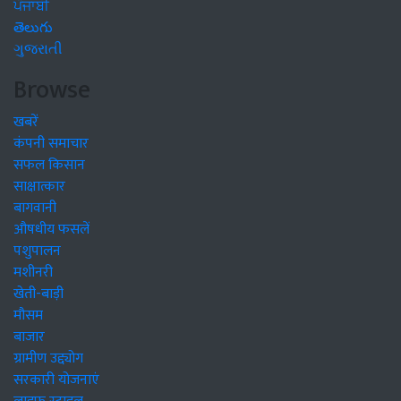
ਪੰਜਾਬੀ
తెలుగు
ગુજરાતી
Browse
खबरें
कंपनी समाचार
सफल किसान
साक्षात्कार
बागवानी
औषधीय फसलें
पशुपालन
मशीनरी
खेती-बाड़ी
मौसम
बाजार
ग्रामीण उद्द्योग
सरकारी योजनाएं