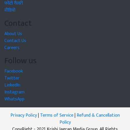
फोटो गैलरी
वीडियो
Contact
About Us
Contact Us
Careers
Follow us
Facebook
Twitter
LinkedIn
Instagram
WhatsApp
Privacy Policy
|
Terms of Service
|
Refund & Cancellation
Policy
CopyRight - 2021 Krishi Jagran Media Group. All Rights