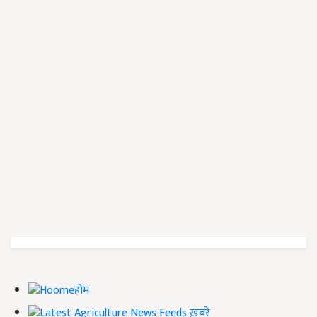
होम
ख़बरें