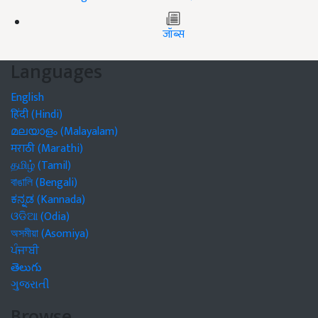
जॉब्स
Languages
English
हिंदी (Hindi)
മലയാളം (Malayalam)
मराठी (Marathi)
தமிழ் (Tamil)
বাঙালি (Bengali)
ಕನ್ನಡ (Kannada)
ଓଡିଆ (Odia)
অসমীয়া (Asomiya)
ਪੰਜਾਬੀ
తెలుగు
ગુજરાતી
Browse